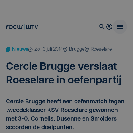
Nieuws
zo 13 juli 2014
Brugge
Roeselare
Cer­cle Brug­ge ver­slaat
Roe­se­la­re in oefenpartij
Cercle Brugge heeft een oefenmatch tegen
tweedeklasser KSV Roeselare gewonnen
met 3-0. Cornelis, Dusenne en Smolders
scoorden de doelpunten.