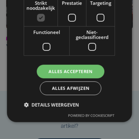
Strikt
Prestatie
Targeting
noodzakelijk
Functioneel
Niet-
geclassificeerd
Partnercontent
vr 27 maart
Vaste waarde in transportsector: A&D Trucks
ALLES ACCEPTEREN
ALLES AFWIJZEN
DETAILS WEERGEVEN
Taalfout opgemerkt?
POWERED BY COOKIESCRIPT
Heb je een taal- of schrijffout opgemerkt in dit
artikel?