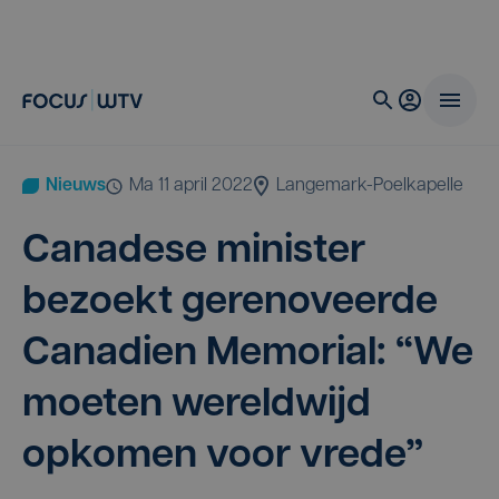
Nieuws
ma 11 april 2022
Langemark-Poelkapelle
Cana­de­se minis­ter
bezoekt gere­no­veer­de
Cana­dien Memo­ri­al:
“
We
moe­ten wereld­wijd
opko­men voor vrede”