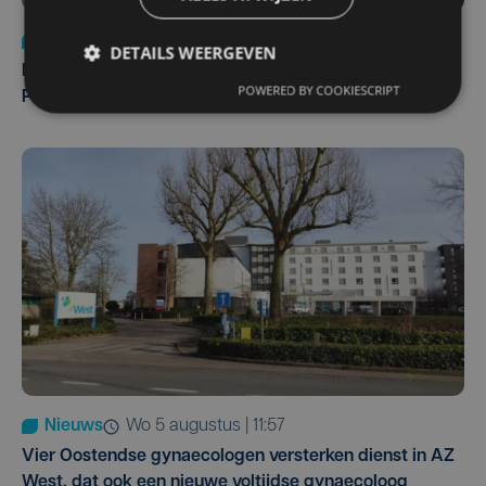
Nieuws
di 4 augustus | 09:32
DETAILS WEERGEVEN
Man en vrouw dood aangetroffen in woning in Sint-
POWERED BY COOKIESCRIPT
Pieters Brugge
Nieuws
wo 5 augustus | 11:57
Vier Oostendse gynaecologen versterken dienst in AZ
West, dat ook een nieuwe voltijdse gynaecoloog