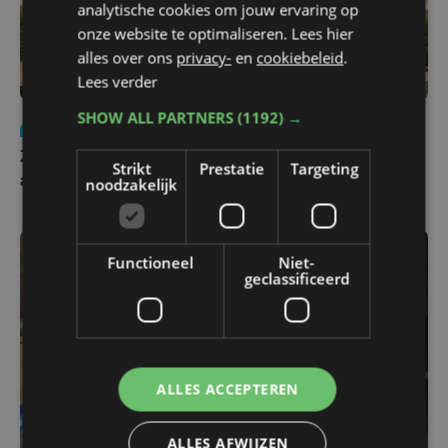
analytische cookies om jouw ervaring op
onze website te optimaliseren. Lees hier
alles over ons
privacy-
en
cookiebeleid
.
Lees verder
SHOW ALL PARTNERS
(1192) →
Nieuws
Update
za 1 augustus | 17:21
Zwaar ongeval op E403 in Izegem: drie rijstroken
Strikt
Prestatie
Targeting
afgesloten
noodzakelijk
Functioneel
Niet-
geclassificeerd
ALLES ACCEPTEREN
ALLES AFWIJZEN