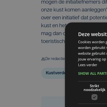
mogen de initiatiefnemers di
onze kust komen aanleggen",
over een initiatief dat poten
kust en het hinterland, sam
Deze websit
mag dan ook hopen dat dit p
toeristische belangen van é
Cookies worden g
worden gebruikt v
website gebruikt
jouw ervaring op 
De redactie
Lees verder
SHOW ALL PAR
Kustverdediging
Strikt
noodzakelijk