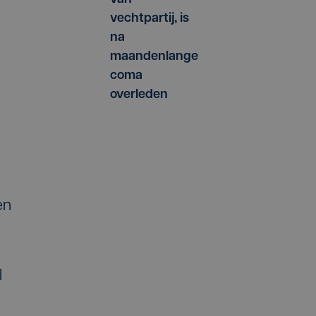
vechtpartij, is
na
maandenlange
coma
overleden
en
l