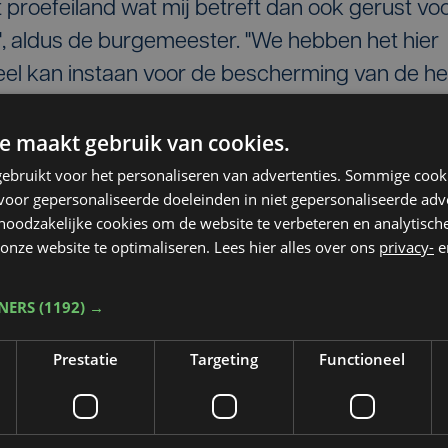
t proefeiland wat mij betreft dan ook gerust vo
 aldus de burgemeester. "We hebben het hier
tieel kan instaan voor de bescherming van de he
en goed voor honderdduizenden gezinnen. Ik
e maakt gebruik van cookies.
roject niet sneuvelt op de vermeende
én kustgemeente.”
ebruikt voor het personaliseren van advertenties. Sommige coo
oor gepersonaliseerde doeleinden in niet gepersonaliseerde adv
 noodzakelijke cookies om de website te verbeteren en analytisc
onze website te optimaliseren. Lees hier alles over ons
privacy-
e
TNERS
(1192) →
Prestatie
Targeting
Functioneel