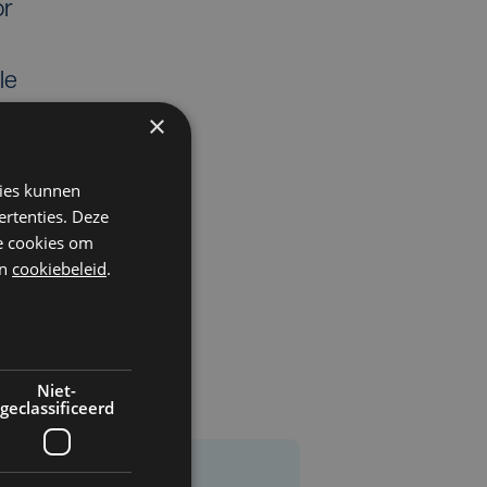
or
le
×
kies kunnen
ertenties. Deze
he cookies om
n
cookiebeleid
.
Niet-
geclassificeerd