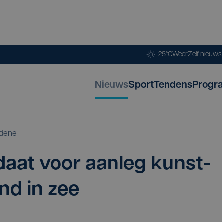
25°C
Weer
Zelf nieuw
Nieuws
Sport
Tendens
Progr
dene
­daat voor aan­leg kunst­
land in zee