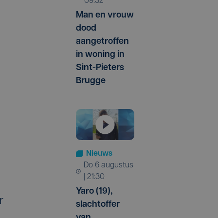
09:32
Man en vrouw
dood
aangetroffen
in woning in
Sint-Pieters
Brugge
Nieuws
do 6 augustus
| 21:30
Yaro (19),
r
slachtoffer
van