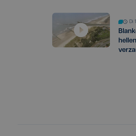
di
Blank
helle
verza