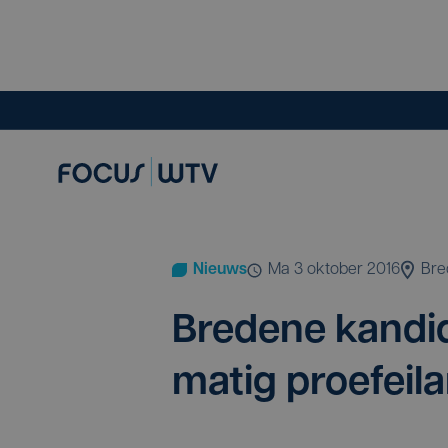
Nieuws
ma 3 oktober 2016
Bre
Bre­de­ne kan­di
ma­tig proe­f­ei­