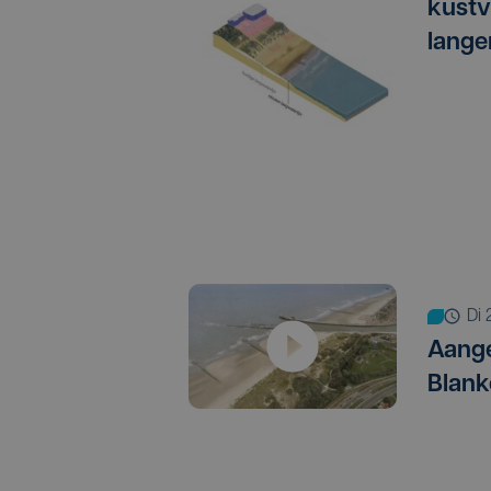
kustv
lange
d
Aange
Blan