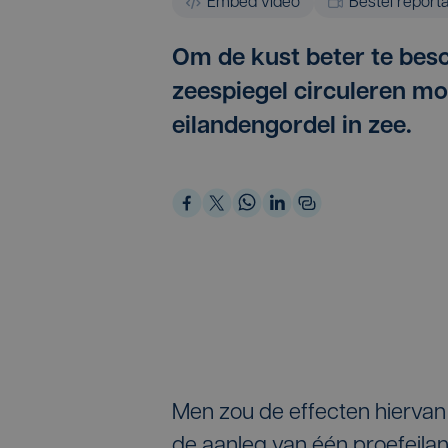
Embed video
Bestel report
Om de kust beter te bes
zeespiegel circuleren m
eilandengordel in zee.
Men zou de effecten hiervan
de aanleg van één proefeilan