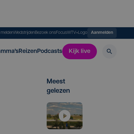
s melden
Wedstrijden
Bezoek ons
FocusWTV+
Logo
Aanmelden
amma's
Reizen
Podcasts
Kijk live
Meest
gelezen