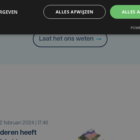
Taalfout opgemerkt?
ERGEVEN
ALLES AFWIJZEN
ALLES 
Heb je een taal- of schrijffout opgemerkt in dit artikel?
POWE
Laat het ons weten
r 2 februari 2024 | 17:46
deren heeft