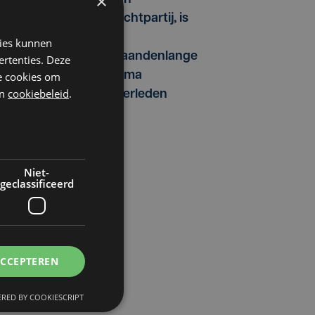
×
vechtpartij, is
na
kies kunnen
maandenlange
ertenties. Deze
coma
he cookies om
n
cookiebeleid
.
overleden
e
Niet-
geclassificeerd
ACCEPTEREN
RED BY COOKIESCRIPT