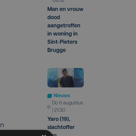
09:32
Man en vrouw
dood
aangetroffen
in woning in
Sint-Pieters
Brugge
Nieuws
do 6 augustus
| 21:30
Yaro (19),
en
slachtoffer
m,
van