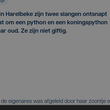
age
 in Harelbeke zijn twee slangen ontsnapt
gaat om een python en een koningspython
r oud. Ze zijn niet giftig.
, de eigenares was afgeleid door haar zoontje 
t. Het gaat om nog kleine slangen van zo'n 50 c