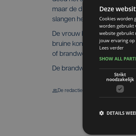
Deze websit
maar de dieren worden wel 1
Cookies worden g
slangen hebben dus vrij spel
worden gebruikt v
website gebruikt
De vrouw beklemtoont dat de 
jouw ervaring op 
bruine koningspython kan je z
Lees verder
of brandweer bellen. De eige
SHOW ALL PAR
De brandweer is even ter pla
Strikt
noodzakelijk
De redactie
DETAILS WE