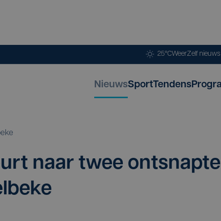
25°C
Weer
Zelf nieuw
Nieuws
Sport
Tendens
Progr
beke
urt naar twee ont­snap­te
elbeke