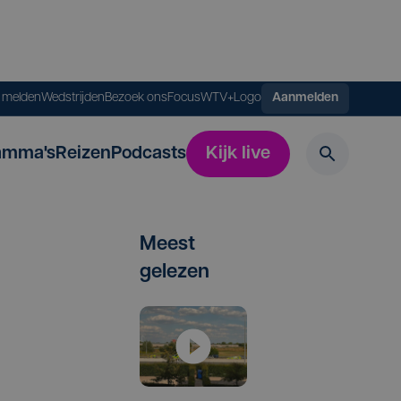
s melden
Wedstrijden
Bezoek ons
FocusWTV+
Logo
Aanmelden
amma's
Reizen
Podcasts
Kijk live
Meest
gelezen