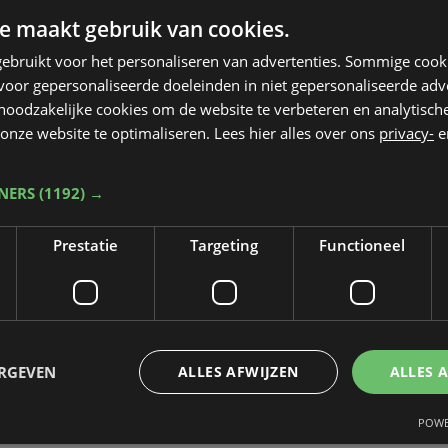
e maakt gebruik van cookies.
m 80. Het koppel is aan het verbouwen, de
ebruikt voor het personaliseren van advertenties. Sommige coo
.
oor gepersonaliseerde doeleinden in niet gepersonaliseerde adv
 noodzakelijke cookies om de website te verbeteren en analytisc
slangen uit zichzelf niets zouden doen. De
onze website te optimaliseren. Lees hier alles over ons
privacy-
e
elfs vastnemen, zegt ze. Wie ze ziet kan politi
nares komt ze persoonlijk halen.
TNERS
(1192) →
atse geweest, maar is intussen vertrokken.
Prestatie
Targeting
Functioneel
ERGEVEN
ALLES AFWIJZEN
ALLES 
POWE