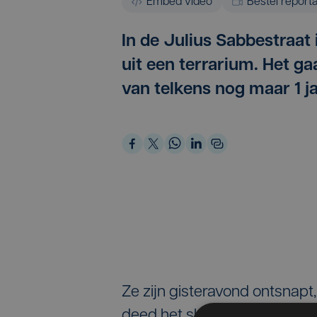
Embed video
Bestel report
In de Julius Sabbestraat
uit een terrarium. Het 
van telkens nog maar 1 jaa
Ze zijn gisteravond ontsnapt
deed het slot niet goed dich