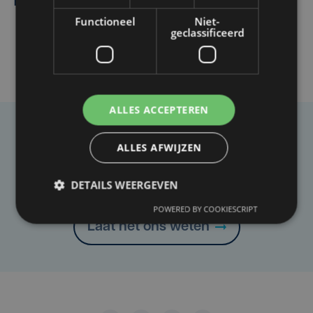
maandenlange coma overleden
Functioneel
Niet-
geclassificeerd
ALLES ACCEPTEREN
Taalfout opgemerkt?
ALLES AFWIJZEN
Heb je een taal- of schrijffout opgemerkt in dit
artikel?
DETAILS WEERGEVEN
POWERED BY COOKIESCRIPT
Laat het ons weten