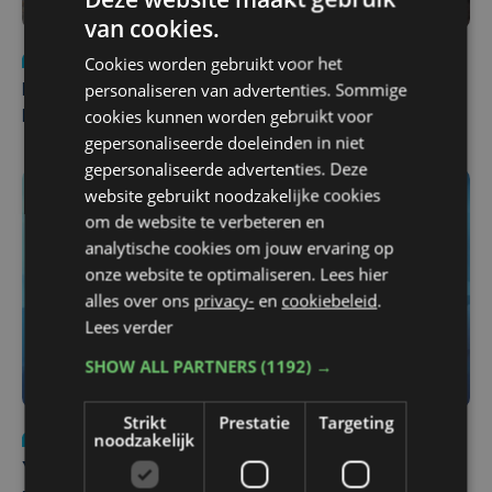
van cookies.
Cookies worden gebruikt voor het
Nieuws
di 4 augustus | 09:32
personaliseren van advertenties. Sommige
Man en vrouw dood aangetroffen in woning in Sint-
cookies kunnen worden gebruikt voor
Pieters Brugge
gepersonaliseerde doeleinden in niet
gepersonaliseerde advertenties. Deze
website gebruikt noodzakelijke cookies
om de website te verbeteren en
analytische cookies om jouw ervaring op
onze website te optimaliseren. Lees hier
alles over ons
privacy-
en
cookiebeleid
.
Lees verder
SHOW ALL PARTNERS
(1192) →
Strikt
Prestatie
Targeting
noodzakelijk
Nieuws
do 6 augustus | 21:30
Yaro (19), slachtoffer van vechtpartij, is na