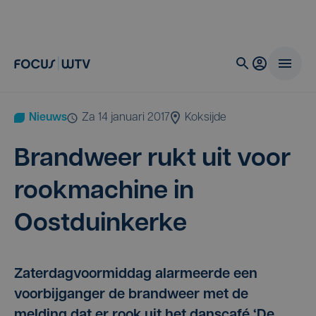
Nieuws
za 14 januari 2017
Koksijde
Brand­weer rukt uit voor
rook­ma­chi­ne in
Oostduinkerke
Zaterdagvoormiddag alarmeerde een
voorbijganger de brandweer met de
melding dat er rook uit het danscafé ‘De