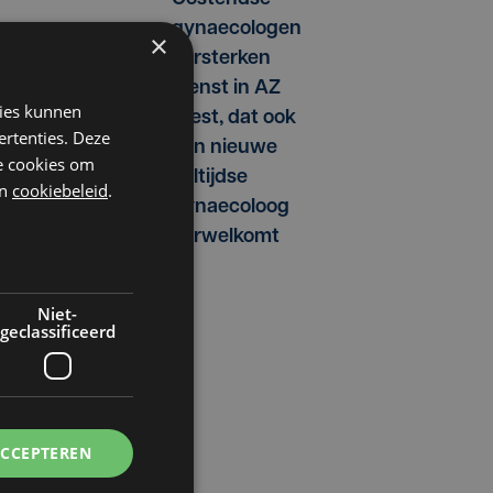
gynaecologen
×
versterken
dienst in AZ
kies kunnen
West, dat ook
ertenties. Deze
een nieuwe
he cookies om
voltijdse
n
cookiebeleid
.
gynaecoloog
verwelkomt
Niet-
geclassificeerd
ACCEPTEREN