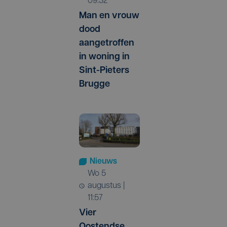
09:32
Man en vrouw
dood
aangetroffen
in woning in
Sint-Pieters
Brugge
Nieuws
wo 5
augustus |
11:57
Vier
Oostendse