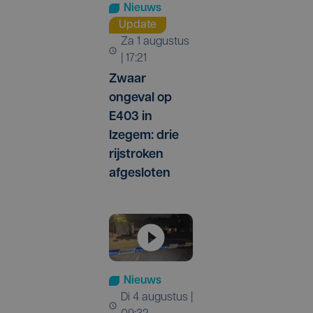
Nieuws
Update
za 1 augustus
| 17:21
Zwaar
ongeval op
E403 in
Izegem: drie
rijstroken
afgesloten
Nieuws
di 4 augustus |