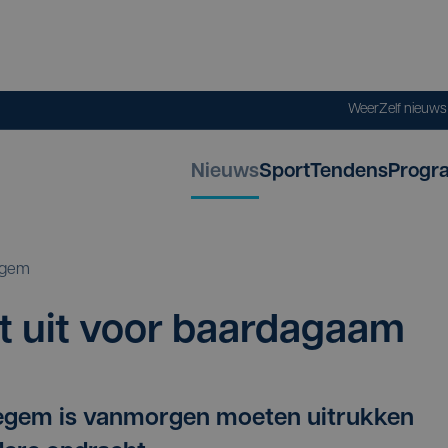
Weer
Zelf nieuw
Nieuws
Sport
Tendens
Progr
gem
t uit voor baardagaam
gem is vanmorgen moeten uitrukken