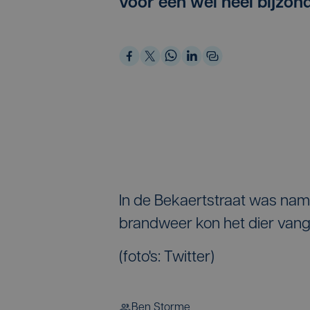
voor een wel heel bijzon
In de Bekaertstraat was nam
brandweer kon het dier vange
(foto's: Twitter)
Ben Storme