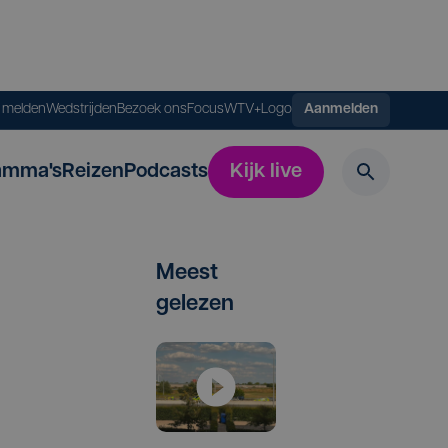
s melden
Wedstrijden
Bezoek ons
FocusWTV+
Logo
Aanmelden
amma's
Reizen
Podcasts
Kijk live
Meest
gelezen