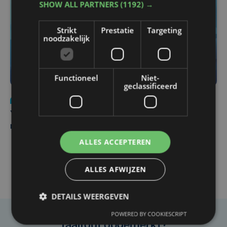
SHOW ALL PARTNERS
(1192) →
Strikt
Prestatie
Targeting
noodzakelijk
Functioneel
Niet-
geclassificeerd
Nieuws
do 6 augustus | 21:30
Yaro (19), slachtoffer van vechtpartij, is na
maandenlange coma overleden
ALLES ACCEPTEREN
ALLES AFWIJZEN
DETAILS WEERGEVEN
POWERED BY COOKIESCRIPT
Taalfout opgemerkt?