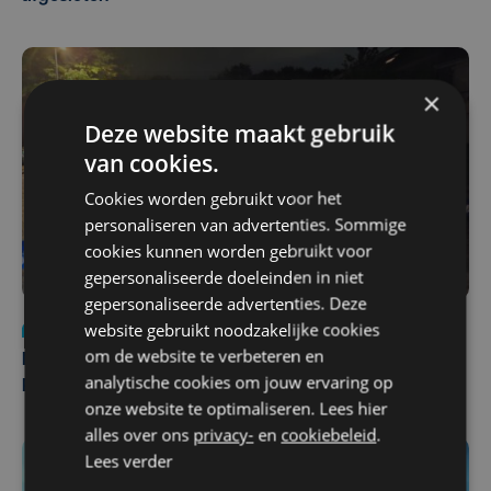
×
Deze website maakt gebruik
van cookies.
Cookies worden gebruikt voor het
personaliseren van advertenties. Sommige
cookies kunnen worden gebruikt voor
gepersonaliseerde doeleinden in niet
gepersonaliseerde advertenties. Deze
website gebruikt noodzakelijke cookies
Nieuws
di 4 augustus | 09:32
om de website te verbeteren en
Man en vrouw dood aangetroffen in woning in Sint-
analytische cookies om jouw ervaring op
Pieters Brugge
onze website te optimaliseren. Lees hier
alles over ons
privacy-
en
cookiebeleid
.
Lees verder