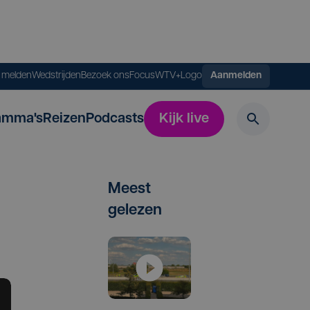
s melden
Wedstrijden
Bezoek ons
FocusWTV+
Logo
Aanmelden
amma's
Reizen
Podcasts
Kijk live
Meest
gelezen