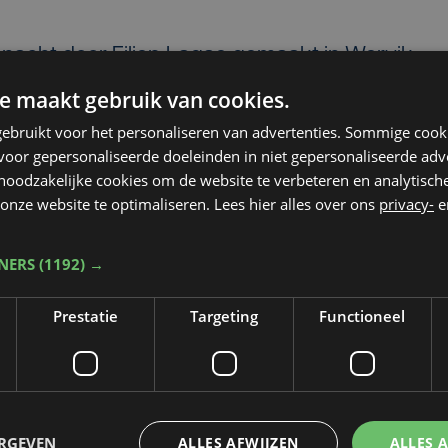
acht door Filiep Lagae gemaakt in Wervik.
e maakt gebruik van cookies.
Vlaanderen zorgt voor schade
ebruikt voor het personaliseren van advertenties. Sommige coo
nd na blikseminslag
oor gepersonaliseerde doeleinden in niet gepersonaliseerde adv
 noodzakelijke cookies om de website te verbeteren en analytisc
rm weer, code oranje in heel het land
onze website te optimaliseren. Lees hier alles over ons
privacy-
e
t wolkbreuken
TNERS
(1192) →
Prestatie
Targeting
Functioneel
ERGEVEN
ALLES AFWIJZEN
ALLES 