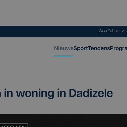
Weer
Zelf nieuw
Nieuws
Sport
Tendens
Progr
in in woning in Dadizele