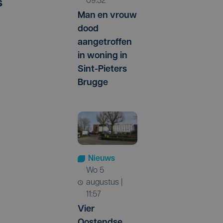
09:32
s
Man en vrouw
dood
aangetroffen
in woning in
Sint-Pieters
Brugge
Nieuws
wo 5
augustus |
11:57
Vier
Oostendse