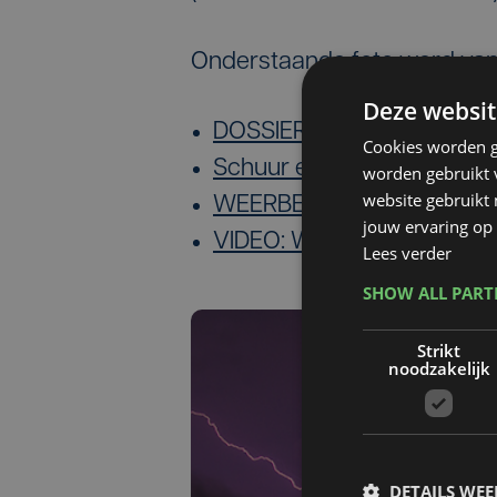
Onderstaande foto werd vann
Deze websit
DOSSIER: Onweer in West-
Cookies worden g
Schuur en woning uitgebra
worden gebruikt v
website gebruikt
WEERBERICHT: Onstabiel wa
jouw ervaring op 
VIDEO: Weerman verklaar
Lees verder
SHOW ALL PAR
Strikt
noodzakelijk
DETAILS WE