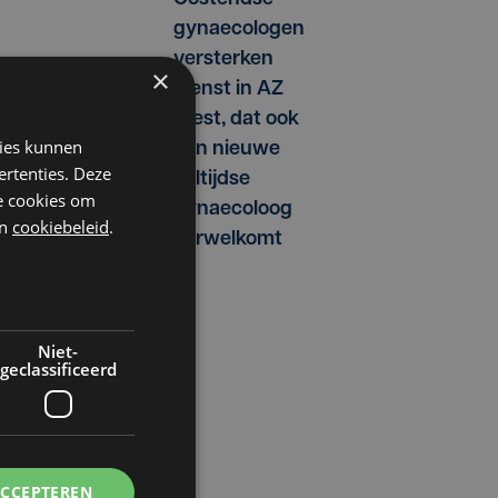
gynaecologen
versterken
×
dienst in AZ
West, dat ook
kies kunnen
een nieuwe
ertenties. Deze
voltijdse
he cookies om
gynaecoloog
n
cookiebeleid
.
verwelkomt
Niet-
geclassificeerd
ACCEPTEREN