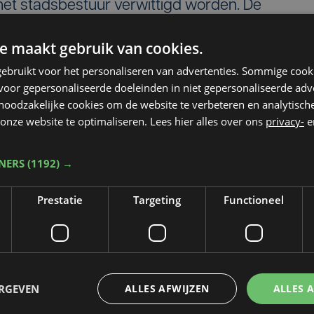
et stadsbestuur verwittigd worden. De
 tot blijkt dat de drijflagen uit de volledige
e maakt gebruik van cookies.
terkwaliteit van Dikkebusvijver is daarentegen
ebruikt voor het personaliseren van advertenties. Sommige coo
ecreatie op Dikkebusvijver is bijgevolg wel
oor gepersonaliseerde doeleinden in niet gepersonaliseerde adv
 noodzakelijke cookies om de website te verbeteren en analytisc
onze website te optimaliseren. Lees hier alles over ons
privacy-
e
TNERS
(1192) →
Prestatie
Targeting
Functioneel
ERGEVEN
ALLES AFWIJZEN
ALLES 