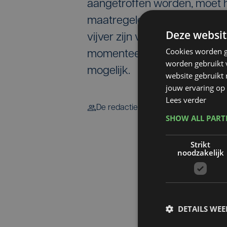
aangetroffen worden, moet h
maatregelen blijven van kracht
Deze websit
vijver zijn verdwenen. De wa
Cookies worden g
momenteel zeer goed. Waterr
worden gebruikt v
mogelijk.
website gebruikt
jouw ervaring op 
Lees verder
De redactie
SHOW ALL PAR
Strikt
noodzakelijk
DETAILS WE