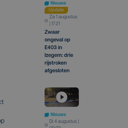
Nieuws
Update
za 1 augustus
| 17:21
Zwaar
ongeval op
E403 in
Izegem: drie
rijstroken
afgesloten
ct
Nieuws
op
di 4 augustus |