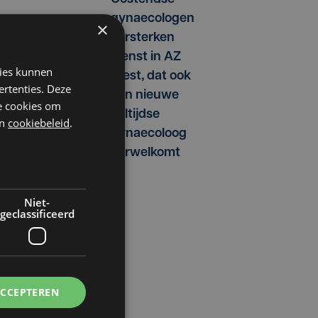
gynaecologen
×
versterken
dienst in AZ
kies kunnen
West, dat ook
ertenties. Deze
een nieuwe
he cookies om
voltijdse
n
cookiebeleid
.
gynaecoloog
verwelkomt
Niet-
geclassificeerd
ACCEPTEREN