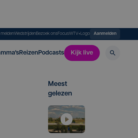
s melden
Wedstrijden
Bezoek ons
FocusWTV+
Logo
Aanmelden
amma's
Reizen
Podcasts
Kijk live
Meest
gelezen