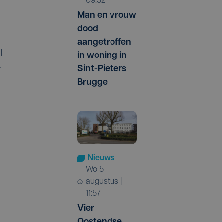
09:32
Man en vrouw
dood
aangetroffen
l
in woning in
Sint-Pieters
r
Brugge
Nieuws
wo 5
augustus |
11:57
Vier
Oostendse