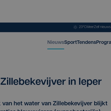
23°C
Weer
Zelf nieuw
Nieuws
Sport
Tendens
Progr
l­le­be­ke­vij­ver in Ieper
van het water van Zillebekevijver blijkt