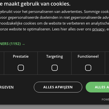
e maakt gebruik van cookies.
lager zijn dan voorzien, et zal ook iets verder
ebruikt voor het personaliseren van advertenties. Sommige coo
orden en er komt een groenscherm. Het bero
oor gepersonaliseerde doeleinden in niet gepersonaliseerde adv
 noodzakelijke cookies om de website te verbeteren en analytisc
ngetrokken, waardoor de sloopwerken kunnen
onze website te optimaliseren. Lees hier alles over ons
privacy-
e
TNERS
(1192) →
Prestatie
Targeting
Functioneel
ERGEVEN
ALLES AFWIJZEN
ALLES 
POWE