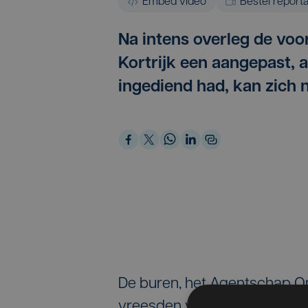
Embed video
Bestel report
Na intens overleg de voo
Kortrijk een aangepast, 
ingediend had, kan zich 
De buren, het Agentschap O
vreesden vooral dat het woon