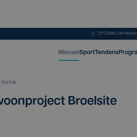
23°C
Weer
Zelf nieuw
Nieuws
Sport
Tendens
Progr
Kortrijk
on­pro­ject Broel­si­te