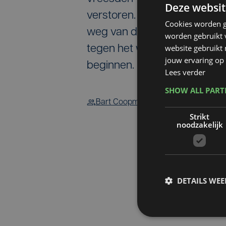
Deze websit
verstoren. Het gebouw zal nu 
Cookies worden g
weg van de Leie gebouwd w
worden gebruikt v
website gebruikt
tegen het woonproject is i
jouw ervaring op 
beginnen.
Lees verder
SHOW ALL PAR
Bart Coopman
Strikt
noodzakelijk
DETAILS WE