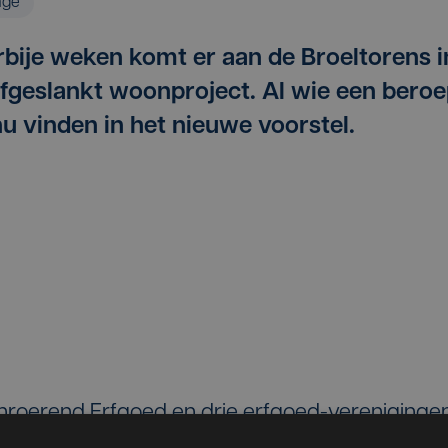
age
rbije weken komt er aan de Broeltorens i
afgeslankt woonproject. Al wie een bero
nu vinden in het nieuwe voorstel.
nroerend Erfgoed en drie erfgoed-vereniginge
project het zicht op de Broeltorens zou