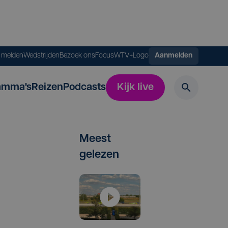
s melden
Wedstrijden
Bezoek ons
FocusWTV+
Logo
Aanmelden
amma's
Reizen
Podcasts
Kijk live
Meest
gelezen