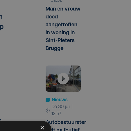
09:32
Man en vrouw
n
dood
aangetroffen
ep
in woning in
Sint-Pieters
Brugge
Nieuws
do 30 juli |
12:57
n
Autobestuurster
×
rijdt na foutief