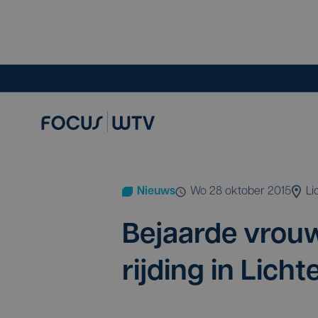
Nieuws
wo 28 oktober 2015
Li
Bejaar­de vro
rij­ding in Lich