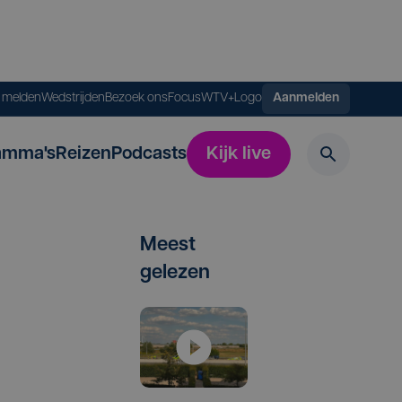
s melden
Wedstrijden
Bezoek ons
FocusWTV+
Logo
Aanmelden
amma's
Reizen
Podcasts
Kijk live
Meest
gelezen