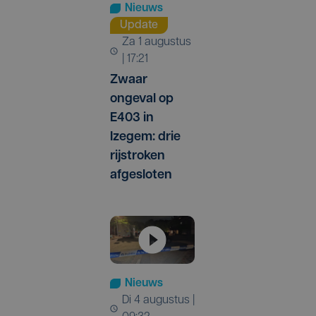
Nieuws
Update
za 1 augustus
| 17:21
Zwaar
ongeval op
E403 in
Izegem: drie
rijstroken
afgesloten
Nieuws
di 4 augustus |