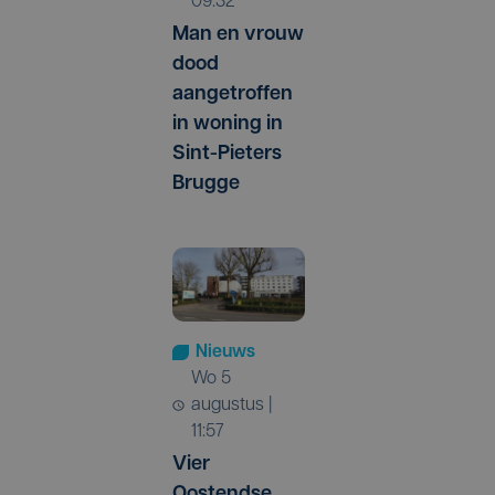
09:32
Man en vrouw
dood
aangetroffen
in woning in
Sint-Pieters
Brugge
Nieuws
wo 5
augustus |
11:57
Vier
Oostendse