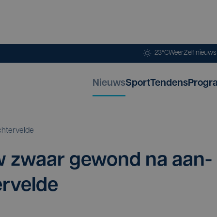
23°C
Weer
Zelf nieuw
Nieuws
Sport
Tendens
Progr
chtervelde
uw zwaar gewond na aan­
tervelde