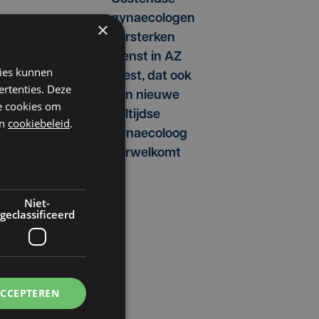
gynaecologen
×
versterken
dienst in AZ
kies kunnen
West, dat ook
ertenties. Deze
een nieuwe
he cookies om
voltijdse
n
cookiebeleid
.
gynaecoloog
verwelkomt
Niet-
geclassificeerd
ACCEPTEREN