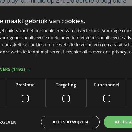
e play-off-finale op 2-1. De eerste ploeg die 3
en. De volgende wedstrijd staat woensdag
e maakt gebruik van cookies.
oet dan op bezoek bij Brussels. Als de
 buit kan pakken, wint het 6 landstitels op een
ebruikt voor het personaliseren van advertenties. Sommige coo
oor gepersonaliseerde doeleinden in niet gepersonaliseerde adv
 noodzakelijke cookies om de website te verbeteren en analytisc
onze website te optimaliseren. Lees hier alles over ons
privacy-
e
TNERS
(1192) →
Prestatie
Targeting
Functioneel
ERGEVEN
ALLES AFWIJZEN
ALLES 