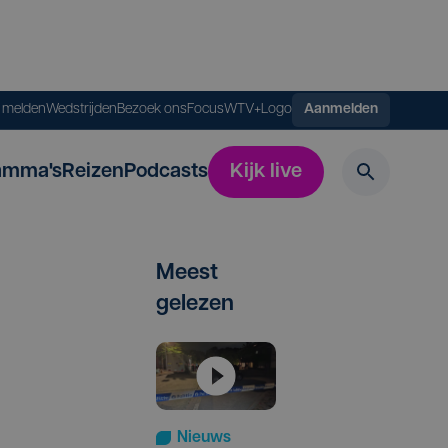
s melden
Wedstrijden
Bezoek ons
FocusWTV+
Logo
Aanmelden
amma's
Reizen
Podcasts
Kijk live
Meest
gelezen
Nieuws