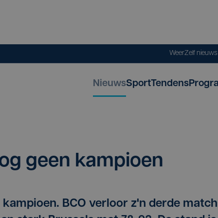
Weer
Zelf nieuw
Nieuws
Sport
Tendens
Progr
nog geen kampioen
 kampioen. BCO verloor z'n derde match