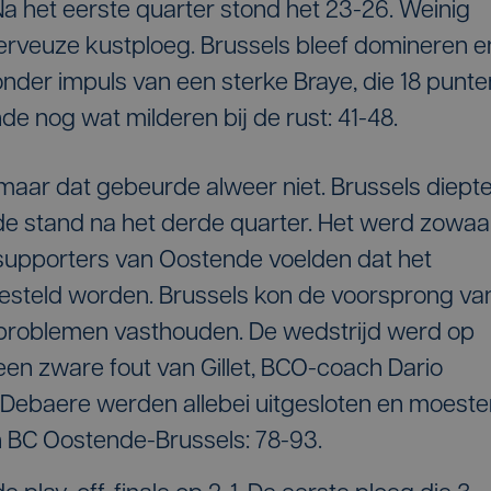
 het eerste quarter stond het 23-26. Weinig
erveuze kustploeg. Brussels bleef domineren e
 onder impuls van een sterke Braye, die 18 punte
e nog wat milderen bij de rust: 41-48.
aar dat gebeurde alweer niet. Brussels diept
 de stand na het derde quarter. Het werd zowaa
 supporters van Oostende voelden dat het
tgesteld worden. Brussels kon de voorsprong va
problemen vasthouden. De wedstrijd werd op
een zware fout van Gillet, BCO-coach Dario
 Debaere werden allebei uitgesloten en moeste
in BC Oostende-Brussels: 78-93.