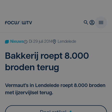
Nieuws
di 29 juli 2014
Lendelede
Bak­ke­rij roept
8
.
000
bro­den terug
Vermaut’s in Lendelede roept 8.000 broden
met ijzervijlsel terug.