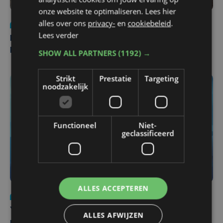
onze website te optimaliseren. Lees hier
alles over ons
privacy-
en
cookiebeleid
.
Nieuws
di 4 augustus | 09:32
Lees verder
Man en vrouw dood aangetroffen in woning in Sint-
Pieters Brugge
SHOW ALL PARTNERS
(1192) →
Strikt
Prestatie
Targeting
noodzakelijk
Functioneel
Niet-
geclassificeerd
ALLES ACCEPTEREN
Nieuws
do 6 augustus | 21:30
Yaro (19), slachtoffer van vechtpartij, is na
ALLES AFWIJZEN
maandenlange coma overleden