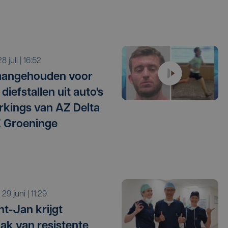
 28 juli | 16:52
aangehouden voor
diefstallen uit auto's
rkings van AZ Delta
 Groeninge
a 29 juni | 11:29
nt-Jan krijgt
aak van resistente