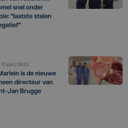
mel snel onder
le: "laatste stalen
egatief"
o 10 juni | 08:20
Marlein is de nieuwe
een directeur van
nt-Jan Brugge