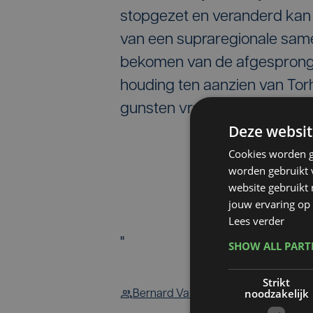
stopgezet en veranderd kan
van een supraregionale samen
bekomen van de afgespronge
houding ten aanzien van Torh
gunsten vragen, zullen we d
Deze websit
Cookies worden g
worden gebruikt v
website gebruikt
jouw ervaring op 
Lees verder
"
SHOW ALL PAR
Strikt
noodzakelijk
Bernard Vanneuville