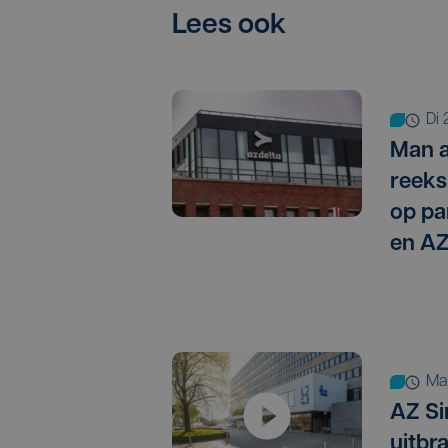
Lees ook
di
Man 
reeks 
op pa
en AZ
m
AZ Si
uitbr