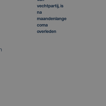
vechtpartij, is
na
maandenlange
coma
overleden
n