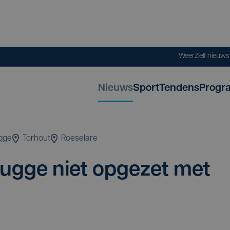
Weer
Zelf nieuw
Nieuws
Sport
Tendens
Progr
gge
Torhout
Roeselare
ug­ge niet opge­zet met