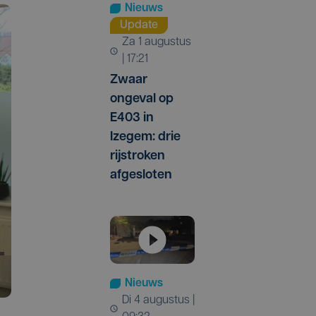
Nieuws
Update
za 1 augustus
| 17:21
Zwaar
ongeval op
E403 in
Izegem: drie
rijstroken
afgesloten
Nieuws
di 4 augustus |