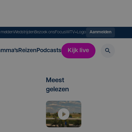
s melden
Wedstrijden
Bezoek ons
FocusWTV+
Logo
Aanmelden
amma's
Reizen
Podcasts
Kijk live
Meest
gelezen