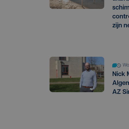
schim
contro
zijn n
w
Nick 
Algem
AZ Si