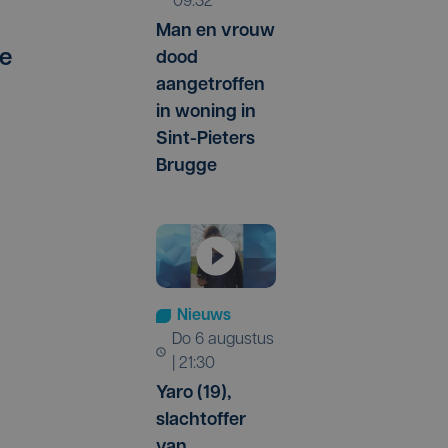
09:32
Man en vrouw
ie
dood
aangetroffen
in woning in
Sint-Pieters
Brugge
Nieuws
do 6 augustus
| 21:30
Yaro (19),
slachtoffer
van