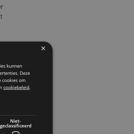
er
t
×
kies kunnen
ertenties. Deze
he cookies om
n
cookiebeleid
.
Niet-
geclassificeerd