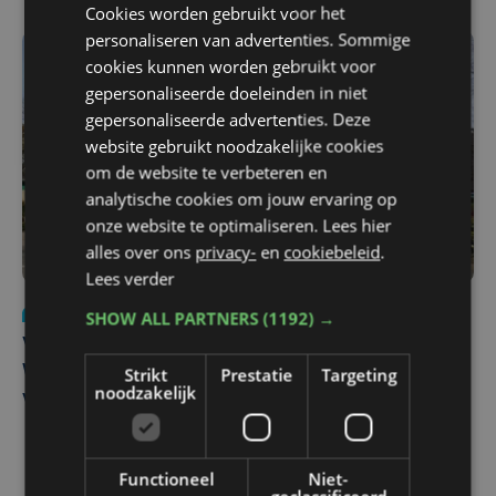
Cookies worden gebruikt voor het
personaliseren van advertenties. Sommige
cookies kunnen worden gebruikt voor
gepersonaliseerde doeleinden in niet
gepersonaliseerde advertenties. Deze
website gebruikt noodzakelijke cookies
om de website te verbeteren en
analytische cookies om jouw ervaring op
onze website te optimaliseren. Lees hier
alles over ons
privacy-
en
cookiebeleid
.
Lees verder
Nieuws
wo 5 augustus | 11:57
SHOW ALL PARTNERS
(1192) →
Vier Oostendse gynaecologen versterken dienst in AZ
Strikt
Prestatie
Targeting
West, dat ook een nieuwe voltijdse gynaecoloog
noodzakelijk
verwelkomt
Functioneel
Niet-