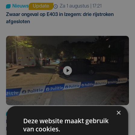
Nieuws
Update
za 1 augustus | 17:21
Zwaar ongeval op E403 in Izegem: drie rijstroken
afgesloten
×
Nieuws
di 4 augustus | 09:32
Deze website maakt gebruik
Man en vrouw dood aangetroffen in woning in Sint-
van cookies.
Pieters Brugge