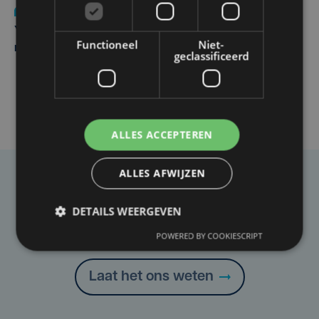
Nieuws
do 6 augustus | 21:30
Yaro (19), slachtoffer van vechtpartij, is na
Functioneel
Niet-
maandenlange coma overleden
geclassificeerd
ALLES ACCEPTEREN
ALLES AFWIJZEN
Taalfout opgemerkt?
DETAILS WEERGEVEN
Heb je een taal- of schrijffout opgemerkt in dit
artikel?
POWERED BY COOKIESCRIPT
Laat het ons weten