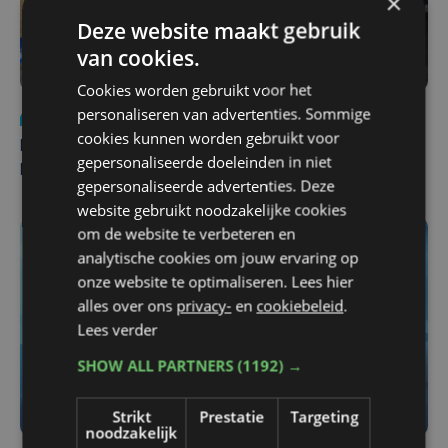
×
Deze website maakt gebruik
van cookies.
Cookies worden gebruikt voor het
personaliseren van advertenties. Sommige
Nieuws
di 4 augustus | 09:32
cookies kunnen worden gebruikt voor
Man en vrouw dood aangetroffen in woning in Sint-
gepersonaliseerde doeleinden in niet
Pieters Brugge
gepersonaliseerde advertenties. Deze
website gebruikt noodzakelijke cookies
om de website te verbeteren en
analytische cookies om jouw ervaring op
onze website te optimaliseren. Lees hier
alles over ons
privacy-
en
cookiebeleid
.
Lees verder
SHOW ALL PARTNERS
(1192) →
Strikt
Prestatie
Targeting
noodzakelijk