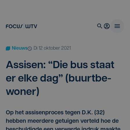
Nieuws
di 12 oktober 2021
Assi­sen:
“
Die bus staat
er elke dag” (buurt­be­
wo­ner)
Op het assisenproces tegen D.K. (32)
hebben meerdere getuigen verteld hoe de
beschuldigde een verwarde indruk maakte.