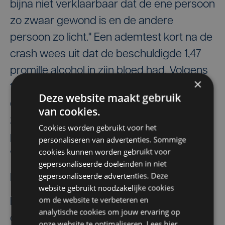
bijna niet verklaarbaar dat de ene persoon
zo zwaar gewond is en de andere
persoon zo licht." Een ademtest kort na de
crash wees uit dat de beschuldigde 1,47
promille alcohol in zijn bloed had. Volgens
×
toxicoloog Jan Cordonnier zou dit eerder
Deze website maakt gebruik
die nacht ongeveer 1,8 promille geweest
van cookies.
zijn, goed voor acht à negen glazen
Cookies worden gebruikt voor het
pilsbier. In het bloed van het slachtoffer
personaliseren van advertenties. Sommige
cookies kunnen worden gebruikt voor
werd 0,2 promille alcohol ontdekt.
gepersonaliseerde doeleinden in niet
gepersonaliseerde advertenties. Deze
Familie dient klacht in
website gebruikt noodzakelijke cookies
om de website te verbeteren en
Enkele dagen na de feiten stapten de
analytische cookies om jouw ervaring op
ouders van Sharon Gruwez naar de
onze website te optimaliseren. Lees hier