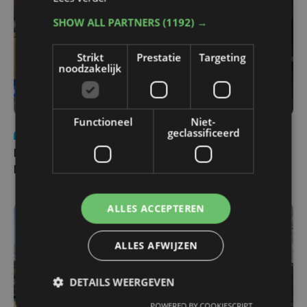
SHOW ALL PARTNERS
(1192) →
Strikt
Prestatie
Targeting
noodzakelijk
Functioneel
Niet-
geclassificeerd
Nieuws
di 4 augustus | 09:32
Man en vrouw dood aangetroffen in woning in Sint-
Pieters Brugge
ALLES ACCEPTEREN
ALLES AFWIJZEN
DETAILS WEERGEVEN
POWERED BY COOKIESCRIPT