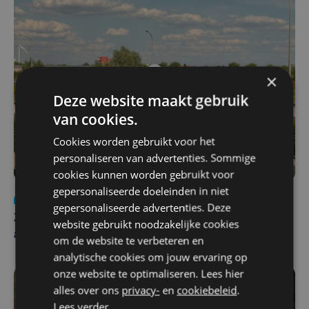
×
Deze website maakt gebruik
van cookies.
Cookies worden gebruikt voor het
personaliseren van advertenties. Sommige
cookies kunnen worden gebruikt voor
gepersonaliseerde doeleinden in niet
Nieuws
Update
za 1 augustus | 17:21
gepersonaliseerde advertenties. Deze
Zwaar ongeval op E403 in Izegem: drie rijstroken
website gebruikt noodzakelijke cookies
afgesloten
om de website te verbeteren en
analytische cookies om jouw ervaring op
onze website te optimaliseren. Lees hier
alles over ons
privacy-
en
cookiebeleid
.
Lees verder