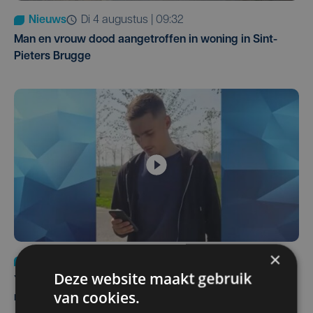
Nieuws
di 4 augustus | 09:32
Man en vrouw dood aangetroffen in woning in Sint-
Pieters Brugge
×
Nieuws
do 6 augustus | 21:30
Deze website maakt gebruik
Yaro (19), slachtoffer van vechtpartij, is na
van cookies.
maandenlange coma overleden