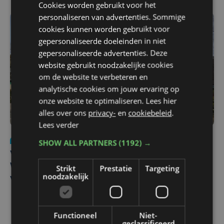
Cookies worden gebruikt voor het
personaliseren van advertenties. Sommige
cookies kunnen worden gebruikt voor
gepersonaliseerde doeleinden in niet
gepersonaliseerde advertenties. Deze
website gebruikt noodzakelijke cookies
om de website te verbeteren en
analytische cookies om jouw ervaring op
onze website te optimaliseren. Lees hier
alles over ons
privacy-
en
cookiebeleid
.
Lees verder
Nieuws
wo 5 augustus | 11:57
SHOW ALL PARTNERS
(1192) →
Vier Oostendse gynaecologen versterken dienst in AZ
West, dat ook een nieuwe voltijdse gynaecoloog
Strikt
Prestatie
Targeting
noodzakelijk
verwelkomt
Functioneel
Niet-
geclassificeerd