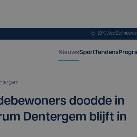
23°C
Weer
Zelf nieuw
Nieuws
Sport
Tendens
Progr
ntergem
de­be­wo­ners dood­de in
rum Den­ter­gem blijft in