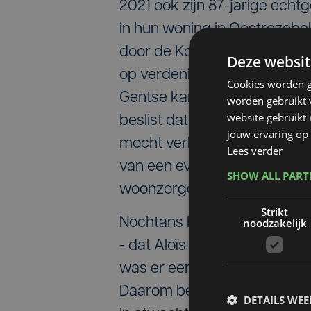
2021 ook zijn 87-jarige echtg
in hun woning in Oostrozebe
door de Kortrijkse onderzo
Deze websit
op verdenking van moord. In
Cookies worden g
Gentse kamer van inbeschuldi
worden gebruikt v
website gebruikt
beslist dat hij de gevangen
jouw ervaring op 
mocht verlaten. De verdacht
Lees verder
van een eventueel assisenpr
SHOW ALL PAR
woonzorgcentrum in Denterg
Strikt
Nochtans bleek toen - uit he
noodzakelijk
- dat Aloïs aan een geestesst
was er een gevaar dat hij op
Daarom besliste het parket 
DETAILS WE