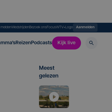
s melden
Wedstrijden
Bezoek ons
FocusWTV+
Logo
Aanmelden
amma's
Reizen
Podcasts
Kijk live
Meest
gelezen