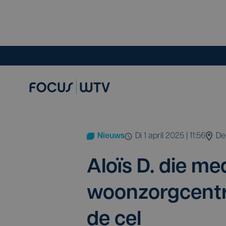
Nieuws
di 1 april 2025 | 11:56
De
Aloïs D. die me
woon­zorg­cen­t
de cel