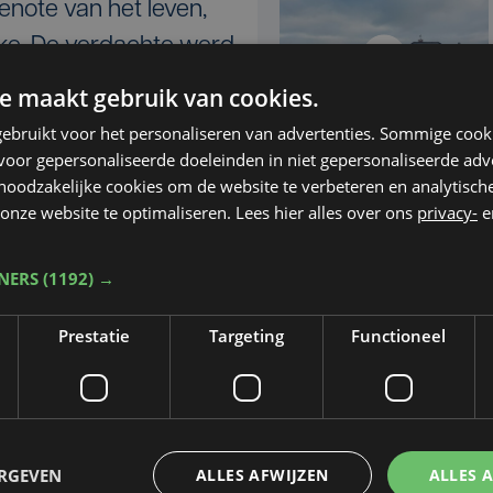
enote van het leven,
ke. De verdachte werd
eksrechter aangehouden
e maakt gebruik van cookies.
 augustus 2022 heeft de
ebruikt voor het personaliseren van advertenties. Sommige coo
gingstelling (KI) echter
oor gepersonaliseerde doeleinden in niet gepersonaliseerde adv
Nieuws
 noodzakelijke cookies om de website te verbeteren en analytisc
is onder voorwaarden
vr 28 februari 2025 |
onze website te optimaliseren. Lees hier alles over ons
privacy-
e
11:17
e mocht in afwachting
Man die 3 bewoners
oces in een
TNERS
(1192) →
neersteekt in WZC
em verblijven.
vermoordde in 2021
Prestatie
Targeting
Functioneel
zijn vrouw Mariette
t gerechtelijk onderzoek
oornis lijdt. Bovendien
nieuw feiten zou plegen.
om de man te interneren.
ERGEVEN
ALLES AFWIJZEN
ALLES 