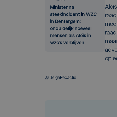
Aloï
Minister na
steekincident in WZC
raad
in Dentergem:
medi
onduidelijk hoeveel
raad
mensen als Aloïs in
maan
wzc’s verblijven
advo
op ee
Belga
Redactie