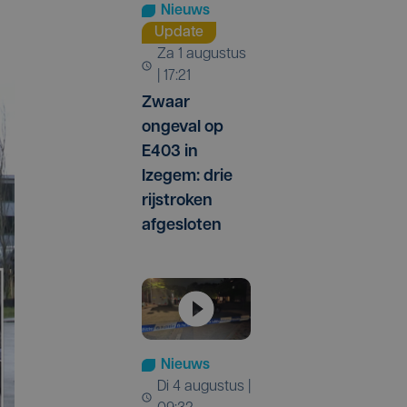
Nieuws
Update
za 1 augustus
| 17:21
Zwaar
ongeval op
E403 in
Izegem: drie
rijstroken
afgesloten
Nieuws
di 4 augustus |