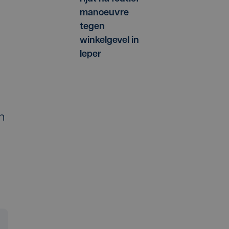
manoeuvre
tegen
winkelgevel in
Ieper
n