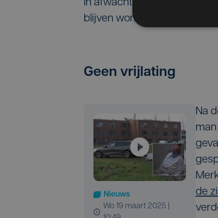
In afwachting daarvan mocht 
blijven wonen. Daar liep het i
Geen vrijlating
Na d
man 
geva
gesp
Merk
de z
Nieuws
wo 19 maart 2025 |
verd
10:49