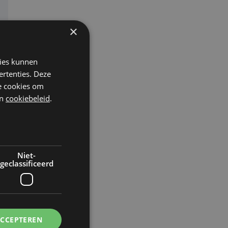
×
kies kunnen
ertenties. Deze
he cookies om
n
cookiebeleid
.
Niet-
geclassificeerd
ACCEPTEREN