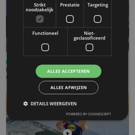
Strikt
Prestatie
Targeting
noodzakelijk
Functioneel
Niet-
geclassificeerd
Nieuws
za 1 augustus | 22:36
Belgisch Solar Team met West-Vlamingen wint voor
ALLES ACCEPTEREN
eerst in VS
ALLES AFWIJZEN
DETAILS WEERGEVEN
POWERED BY COOKIESCRIPT