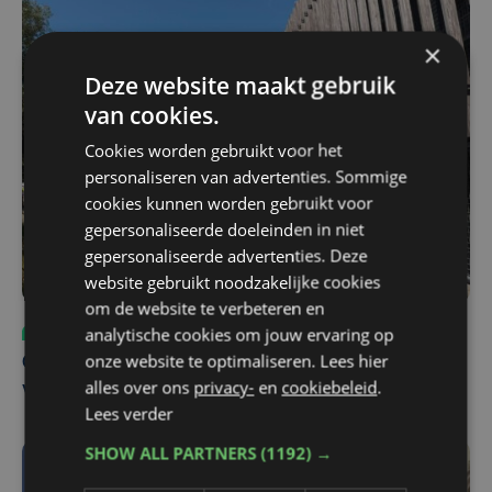
×
Deze website maakt gebruik
van cookies.
Cookies worden gebruikt voor het
personaliseren van advertenties. Sommige
cookies kunnen worden gebruikt voor
gepersonaliseerde doeleinden in niet
gepersonaliseerde advertenties. Deze
website gebruikt noodzakelijke cookies
om de website te verbeteren en
analytische cookies om jouw ervaring op
Sport
ma 3 augustus | 17:39
onze website te optimaliseren. Lees hier
Champions League leeft in Oostende: lange wachtrij
alles over ons
privacy-
en
cookiebeleid
.
voor tickets Union - Bodø/Glimt
Lees verder
SHOW ALL PARTNERS
(1192) →