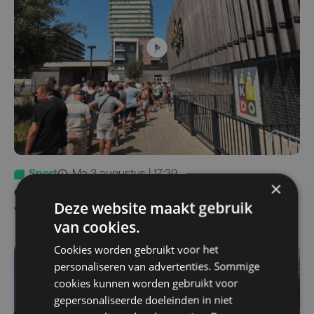
Sport
ma 3 augustus | 17:39
×
Champions League leeft in Oostende: lange wachtrij
Deze website maakt gebruik
voor tickets Union - Bodø/Glimt
van cookies.
Cookies worden gebruikt voor het
personaliseren van advertenties. Sommige
cookies kunnen worden gebruikt voor
gepersonaliseerde doeleinden in niet