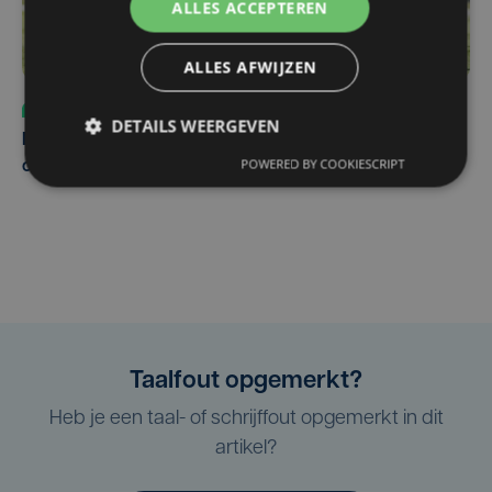
ALLES ACCEPTEREN
ALLES AFWIJZEN
Sport
vr 31 juli | 12:46
DETAILS WEERGEVEN
Net voor kraker tegen Essevee: match van KV Kortrijk
POWERED BY COOKIESCRIPT
op Anderlecht uitgesteld door Europees voetbal
Taalfout opgemerkt?
Heb je een taal- of schrijffout opgemerkt in dit
artikel?