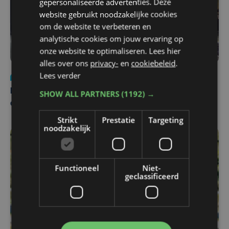
gepersonaliseerde advertenties. Deze
website gebruikt noodzakelijke cookies
om de website te verbeteren en
analytische cookies om jouw ervaring op
onze website te optimaliseren. Lees hier
alles over ons
privacy-
en
cookiebeleid
.
Lees verder
Nieuws
za 1 augustus | 22:36
Belgisch Solar Team met West-Vlamingen wint voor
SHOW ALL PARTNERS
(1192) →
eerst in VS
Strikt
Prestatie
Targeting
noodzakelijk
Functioneel
Niet-
geclassificeerd