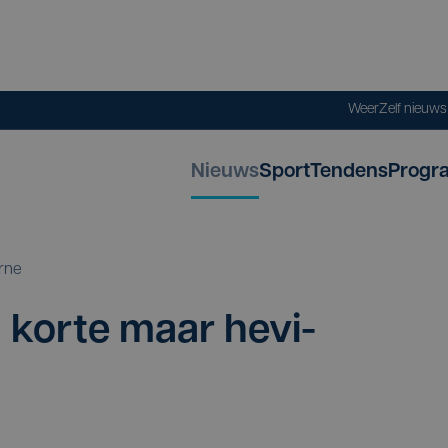
Weer
Zelf nieuw
Nieuws
Sport
Tendens
Progr
rne
 kor­te maar hevi­