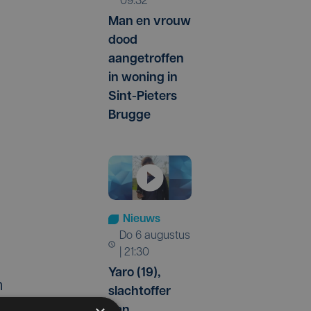
09:32
Man en vrouw
dood
aangetroffen
in woning in
Sint-Pieters
Brugge
Nieuws
do 6 augustus
| 21:30
Yaro (19),
n
slachtoffer
van