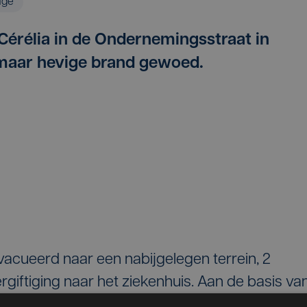
age
Cérélia in de Ondernemingsstraat in
 maar hevige brand gewoed.
cueerd naar een nabijgelegen terrein, 2
giftiging naar het ziekenhuis. Aan de basis va
chine. Het vuur breidde zich uit naar de