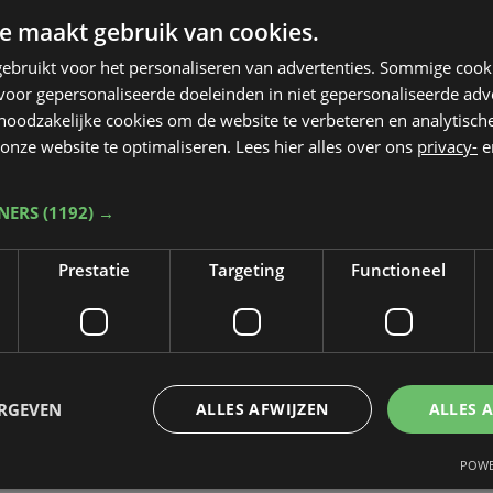
e maakt gebruik van cookies.
king. Het personeel ondernam zelf een
ebruikt voor het personaliseren van advertenties. Sommige coo
n de brandweer.
oor gepersonaliseerde doeleinden in niet gepersonaliseerde adv
 noodzakelijke cookies om de website te verbeteren en analytisc
onze website te optimaliseren. Lees hier alles over ons
privacy-
e
TNERS
(1192) →
Prestatie
Targeting
Functioneel
ERGEVEN
ALLES AFWIJZEN
ALLES 
POWE