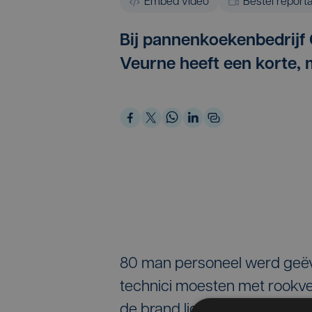
Embed video
Bestel report
Bij pannenkoekenbedrijf 
Veurne heeft een korte,
80 man personeel werd geëva
technici moesten met rookver
de brand ligt een defecte ma