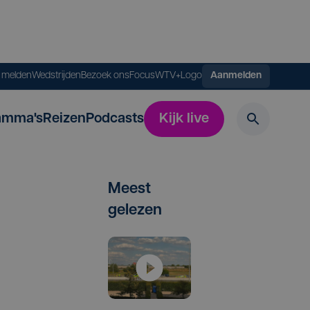
s melden
Wedstrijden
Bezoek ons
FocusWTV+
Logo
Aanmelden
amma's
Reizen
Podcasts
Kijk live
Meest
gelezen