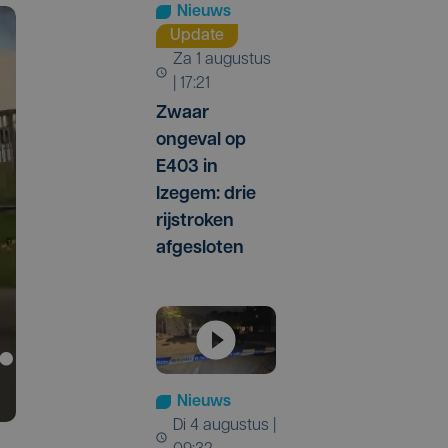
Nieuws
Update
za 1 augustus
| 17:21
Zwaar
ongeval op
E403 in
Izegem: drie
rijstroken
afgesloten
Nieuws
di 4 augustus |