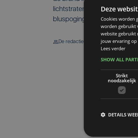
Deze websit
lichtstraten en de dakbedek
Cookies worden g
bluspoging in afwachting va
worden gebruikt v
website gebruikt
jouw ervaring op 
De redactie
Lees verder
SHOW ALL PAR
Strikt
noodzakelijk
DETAILS WE