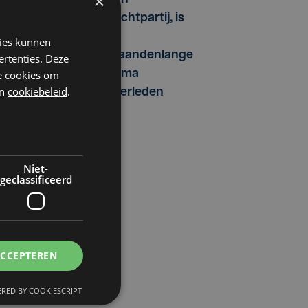
×
vechtpartij, is
na
kies kunnen
maandenlange
ertenties. Deze
coma
he cookies om
n
cookiebeleid
.
overleden
Niet-
geclassificeerd
ACCEPTEREN
RED BY COOKIESCRIPT