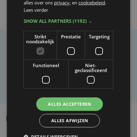
alles over ons
privacy-
en
cookiebeleid
.
Lees verder
SHOW ALL PARTNERS
(1192) →
Strikt
Prestatie
Targeting
noodzakelijk
Taalfout opgemerkt?
Heb je een taal- of schrijffout opgemerkt in dit
artikel?
Functioneel
Niet-
geclassificeerd
Laat het ons weten
ALLES ACCEPTEREN
Lees ook
ALLES AFWIJZEN
DETAILS WEERGEVEN