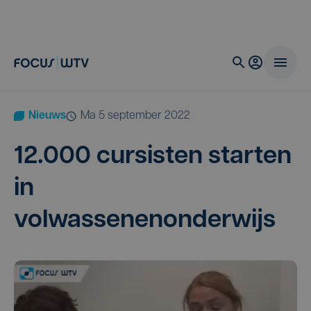
Nieuws
ma 5 september 2022
12
.
000
cur­sis­ten star­ten
in
volwassenenonderwijs