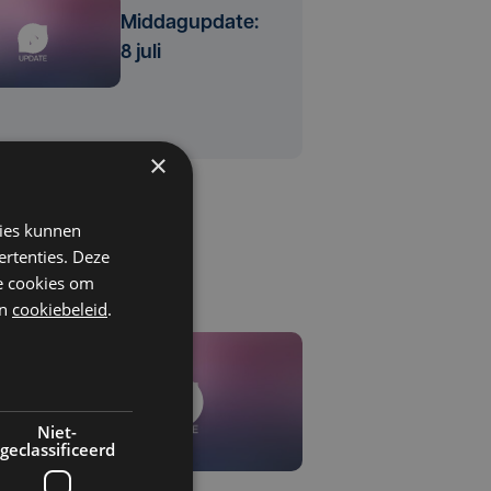
Middagupdate:
8 juli
×
kies kunnen
ertenties. Deze
he cookies om
n
cookiebeleid
.
Niet-
geclassificeerd