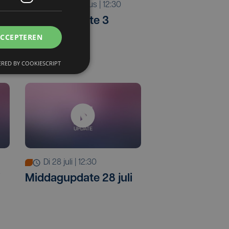
ma 3 augustus | 12:30
Middagupdate 3
augustus
ACCEPTEREN
RED BY COOKIESCRIPT
di 28 juli | 12:30
i
Middagupdate 28 juli