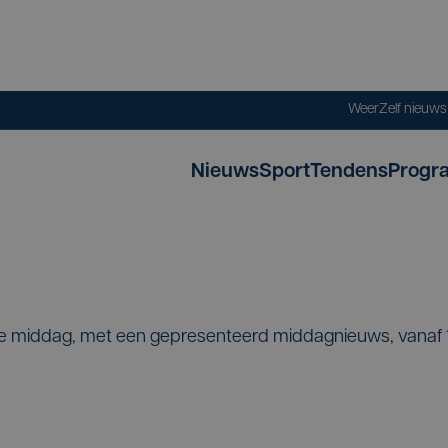
Weer
Zelf nieuw
Nieuws
Sport
Tendens
Progr
e middag, met een gepresenteerd middagnieuws, vanaf 1