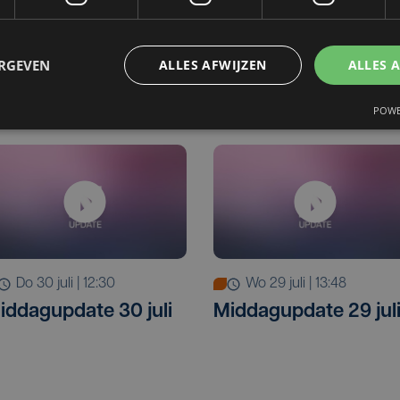
wo 5 augustus | 12:30
di 4 augustus | 12:30
iddagupdate 5
Middagupdate 4
ugustus
augustus
ERGEVEN
ALLES AFWIJZEN
ALLES 
POWE
do 30 juli | 12:30
wo 29 juli | 13:48
iddagupdate 30 juli
Middagupdate 29 jul