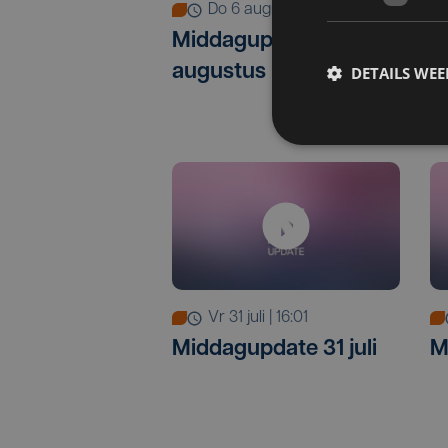
do 6 augustus | 12:30
Middagupdate 6
M
augustus
a
DETAILS WE
vr 31 juli | 16:01
Middagupdate 31 juli
M