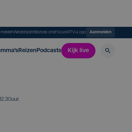
s melden
Wedstrijden
Bezoek ons
FocusWTV+
Logo
Aanmelden
amma's
Reizen
Podcasts
Kijk live
2.30uur.