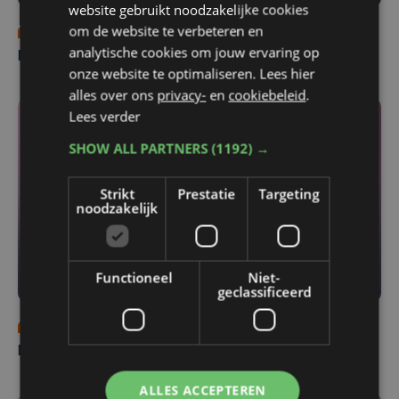
website gebruikt noodzakelijke cookies
om de website te verbeteren en
ma 3 augustus | 12:30
analytische cookies om jouw ervaring op
Middagupdate 3 augustus
onze website te optimaliseren. Lees hier
alles over ons
privacy-
en
cookiebeleid
.
Lees verder
SHOW ALL PARTNERS
(1192) →
Strikt
Prestatie
Targeting
noodzakelijk
Functioneel
Niet-
geclassificeerd
vr 31 juli | 16:01
Middagupdate 31 juli
ALLES ACCEPTEREN