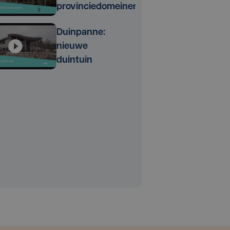
provinciedomeinen
Duinpanne:
nieuwe
duintuin