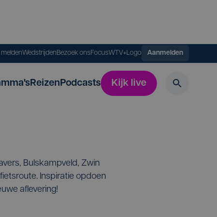
s melden
Wedstrijden
Bezoek ons
FocusWTV+
Logo
Aanmelden
amma's
Reizen
Podcasts
Kijk live
Gavers, Bulskampveld, Zwin
ietsroute. Inspiratie opdoen
euwe aflevering!