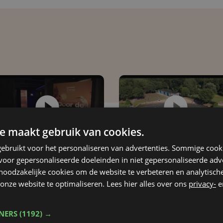
e maakt gebruik van cookies.
ebruikt voor het personaliseren van advertenties. Sommige coo
do 30 juli | 18:00
do 30 juli | 18:00
oor gepersonaliseerde doeleinden in niet gepersonaliseerde adv
win Natuur Park:
De Gavers: zwemme
 noodzakelijke cookies om de website te verbeteren en analytisc
ieuwe immersieve
onze website te optimaliseren. Lees hier alles over ons
privacy-
e
uimte
TNERS
(1192) →