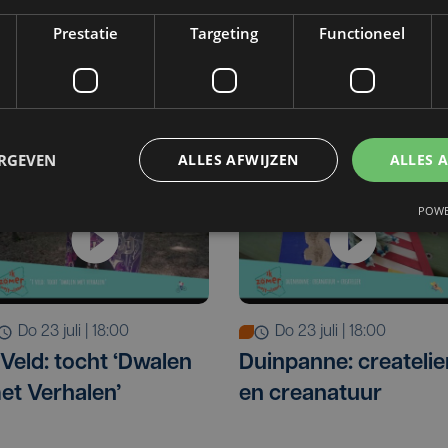
Prestatie
Targeting
Functioneel
ERGEVEN
ALLES AFWIJZEN
ALLES 
POWE
do 23 juli | 18:00
do 23 juli | 18:00
t Veld: tocht ‘Dwalen
Duinpanne: createlie
et Verhalen’
en creanatuur