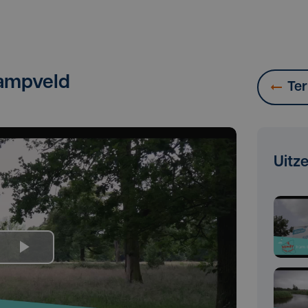
kampveld
Ter
Uitz