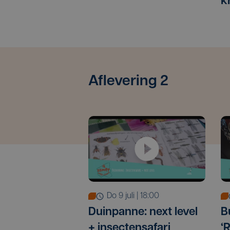
k
Aflevering 2
do 9 juli | 18:00
Duinpanne: next level
B
+ insectensafari
‘