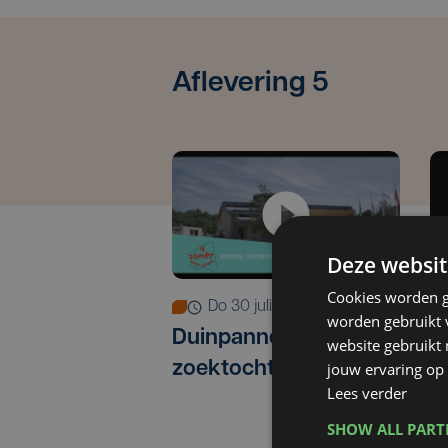
Aflevering 5
Deze websit
Cookies worden g
do 30 juli | 18:00
worden gebruikt v
Duinpanne:
Z
website gebruikt
zoektochten
n
jouw ervaring op 
Lees verder
r
SHOW ALL PAR