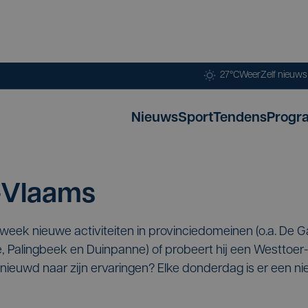
27°C
Weer
Zelf nieuw
Nieuws
Sport
Tendens
Progr
-Vlaams
week nieuwe activiteiten in provinciedomeinen (o.a. De 
, Palingbeek en Duinpanne) of probeert hij een Westtoer-f
nieuwd naar zijn ervaringen? Elke donderdag is er een ni