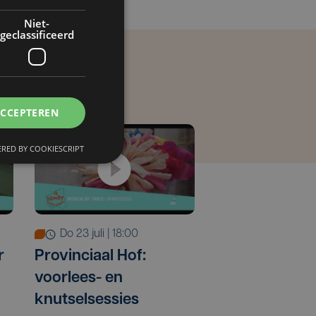
Niet-
geclassificeerd
ACCEPTEREN
RED BY COOKIESCRIPT
do 23 juli | 18:00
r
Provinciaal Hof:
voorlees- en
knutselsessies