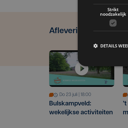
Strikt
noodzakelijk
Aflevering 4
DETAILS WE
do 23 juli | 18:00
Bulskampveld:
’
wekelijkse activiteiten
m