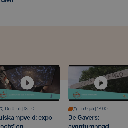
ruien
do 9 juli | 18:00
do 9 juli | 18:00
ulskampveld: expo
De Gavers:
Roots’ en
avonturenpad