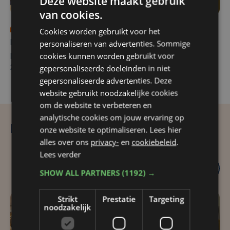
Deze website maakt gebruik
van cookies.
do 27 november
do 27 november
Cookies worden gebruikt voor het
personaliseren van advertenties. Sommige
Boeverbos: Verslag
Repliek
cookies kunnen worden gebruikt voor
provincieraad november
meerjarenbegroting
gepersonaliseerde doeleinden in niet
2025
Michiel Descheemaeker
gepersonaliseerde advertenties. Deze
(Vlaams Belang)
website gebruikt noodzakelijke cookies
om de website te verbeteren en
analytische cookies om jouw ervaring op
Provincieraad 23 oktober 2025
onze website te optimaliseren. Lees hier
alles over ons
privacy-
en
cookiebeleid
.
Lees verder
SHOW ALL PARTNERS
(1192) →
Strikt
Prestatie
Targeting
noodzakelijk