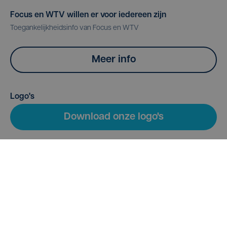
Focus en WTV willen er voor iedereen zijn
Toegankelijkheidsinfo van Focus en WTV
Meer info
Logo's
Download onze logo's
Home
Adverteren
Over ons
Contact
TV zone
Provincie TV