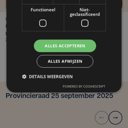
Functioneel
Niet-
geclassificeerd
do 23 oktober
do 23 oktober | 18:00
Vragenuurtje: taks
Boeverbos: Verslag
tweede verblijf
provincieraad oktober
2025
ALLES ACCEPTEREN
ALLES AFWIJZEN
DETAILS WEERGEVEN
POWERED BY COOKIESCRIPT
Provincieraad 25 september 2025