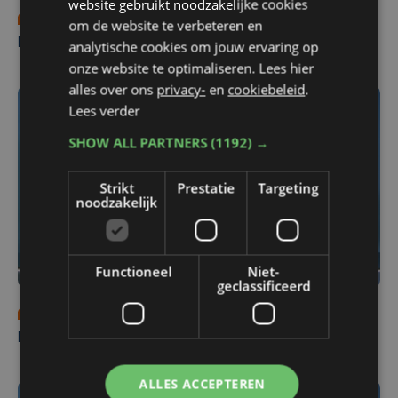
website gebruikt noodzakelijke cookies
di 4 augustus | 18:00
om de website te verbeteren en
Nieuws Focus en WTV: 4 augustus
analytische cookies om jouw ervaring op
onze website te optimaliseren. Lees hier
alles over ons
privacy-
en
cookiebeleid
.
Lees verder
SHOW ALL PARTNERS
(1192) →
Strikt
Prestatie
Targeting
noodzakelijk
Functioneel
Niet-
geclassificeerd
ma 3 augustus | 18:00
Nieuws Focus en WTV: 3 augustus
ALLES ACCEPTEREN