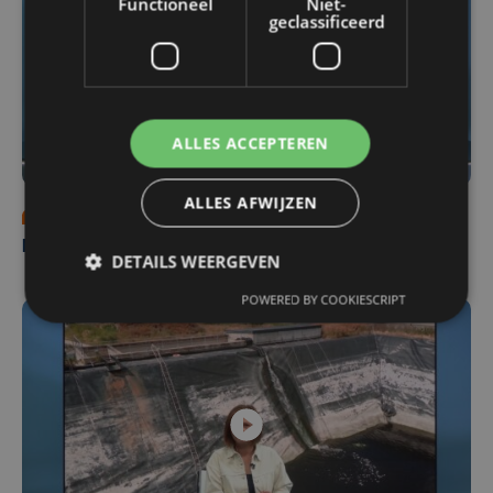
Functioneel
Niet-
geclassificeerd
ALLES ACCEPTEREN
ALLES AFWIJZEN
zo 2 augustus | 18:30
Nieuws Focus en WTV: 2 augustus
DETAILS WEERGEVEN
POWERED BY COOKIESCRIPT