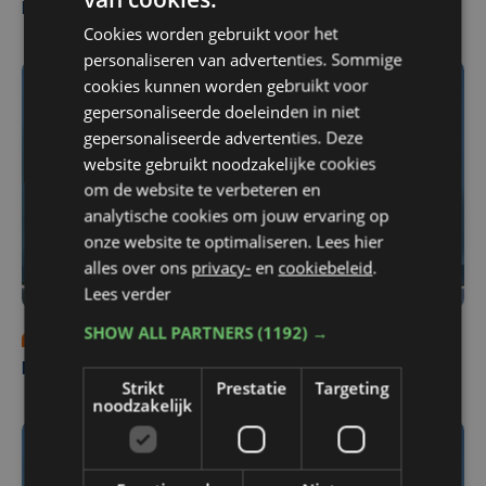
Nieuws Focus en WTV: 4 augustus
Cookies worden gebruikt voor het
personaliseren van advertenties. Sommige
cookies kunnen worden gebruikt voor
gepersonaliseerde doeleinden in niet
gepersonaliseerde advertenties. Deze
website gebruikt noodzakelijke cookies
om de website te verbeteren en
analytische cookies om jouw ervaring op
onze website te optimaliseren. Lees hier
alles over ons
privacy-
en
cookiebeleid
.
Lees verder
SHOW ALL PARTNERS
(1192) →
ma 3 augustus | 18:00
Nieuws Focus en WTV: 3 augustus
Strikt
Prestatie
Targeting
noodzakelijk