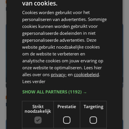
van cookies.
wo 5 augustus | 18:00
Nieuws Focus en WTV: 5 augustus
Cookies worden gebruikt voor het
personaliseren van advertenties. Sommige
cookies kunnen worden gebruikt voor
gepersonaliseerde doeleinden in niet
gepersonaliseerde advertenties. Deze
website gebruikt noodzakelijke cookies
om de website te verbeteren en
analytische cookies om jouw ervaring op
onze website te optimaliseren. Lees hier
alles over ons
privacy-
en
cookiebeleid
.
Lees verder
SHOW ALL PARTNERS
(1192) →
di 4 augustus | 18:00
Nieuws Focus en WTV: 4 augustus
Strikt
Prestatie
Targeting
noodzakelijk