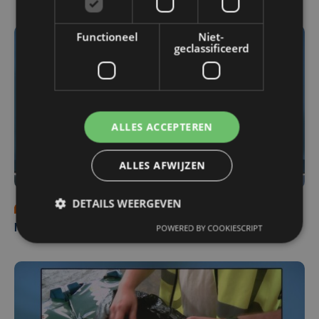
Functioneel
Niet-
geclassificeerd
ALLES ACCEPTEREN
ALLES AFWIJZEN
DETAILS WEERGEVEN
vr 31 juli | 18:00
POWERED BY COOKIESCRIPT
Nieuws Focus en WTV: 31 juli