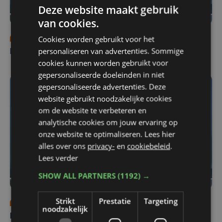
Deze website maakt gebruik
van cookies.
Cookies worden gebruikt voor het
ma 3 augustus | 18:00
personaliseren van advertenties. Sommige
Nieuws Focus en WTV: 3 augustus
cookies kunnen worden gebruikt voor
gepersonaliseerde doeleinden in niet
gepersonaliseerde advertenties. Deze
website gebruikt noodzakelijke cookies
om de website te verbeteren en
analytische cookies om jouw ervaring op
onze website te optimaliseren. Lees hier
alles over ons
privacy-
en
cookiebeleid
.
Lees verder
SHOW ALL PARTNERS
(1192) →
Strikt
Prestatie
Targeting
zo 2 augustus | 18:30
noodzakelijk
Nieuws Focus en WTV: 2 augustus