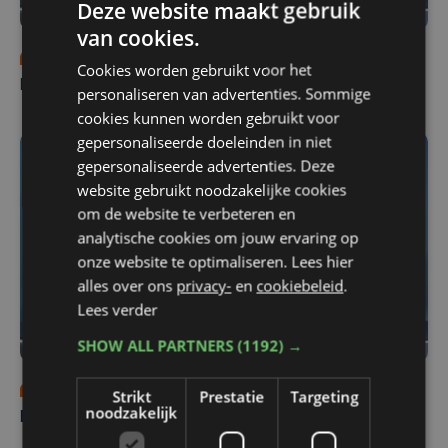
Deze website maakt gebruik
van cookies.
ma 3 augustus | 18:00
Cookies worden gebruikt voor het
Nieuws Focus en WTV: 3 augustus
personaliseren van advertenties. Sommige
cookies kunnen worden gebruikt voor
gepersonaliseerde doeleinden in niet
gepersonaliseerde advertenties. Deze
website gebruikt noodzakelijke cookies
om de website te verbeteren en
analytische cookies om jouw ervaring op
onze website te optimaliseren. Lees hier
alles over ons
privacy-
en
cookiebeleid
.
Lees verder
SHOW ALL PARTNERS
(1192) →
zo 2 augustus | 18:30
Strikt
Prestatie
Targeting
noodzakelijk
Nieuws Focus en WTV: 2 augustus