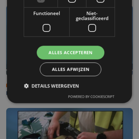
Functioneel
Niet-
geclassificeerd
ALLES ACCEPTEREN
ALLES AFWIJZEN
vr 31 juli | 18:00
DETAILS WEERGEVEN
Nieuws Focus en WTV: 31 juli
POWERED BY COOKIESCRIPT