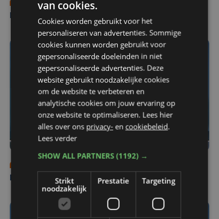
van cookies.
ma 3 augustus | 18:00
Nieuws Focus en WTV: 3 augustus
Cookies worden gebruikt voor het
personaliseren van advertenties. Sommige
cookies kunnen worden gebruikt voor
gepersonaliseerde doeleinden in niet
gepersonaliseerde advertenties. Deze
website gebruikt noodzakelijke cookies
om de website te verbeteren en
analytische cookies om jouw ervaring op
onze website te optimaliseren. Lees hier
alles over ons
privacy-
en
cookiebeleid
.
Lees verder
SHOW ALL PARTNERS
(1192) →
zo 2 augustus | 18:30
Nieuws Focus en WTV: 2 augustus
Strikt
Prestatie
Targeting
noodzakelijk