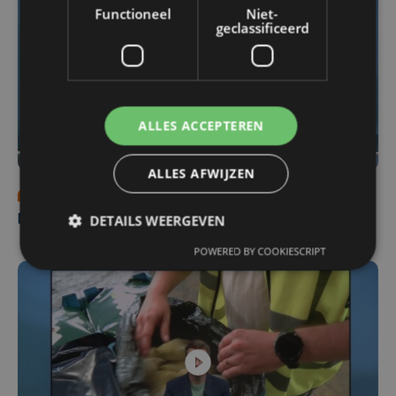
Functioneel
Niet-
geclassificeerd
ALLES ACCEPTEREN
ALLES AFWIJZEN
vr 31 juli | 18:00
DETAILS WEERGEVEN
Nieuws Focus en WTV: 31 juli
POWERED BY COOKIESCRIPT