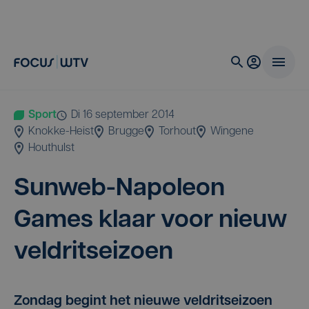
Sport
di 16 september 2014
Knokke-Heist
Brugge
Torhout
Wingene
Houthulst
Sun­web-Napo­le­on
Games klaar voor nieuw
veldritseizoen
Zondag begint het nieuwe veldritseizoen