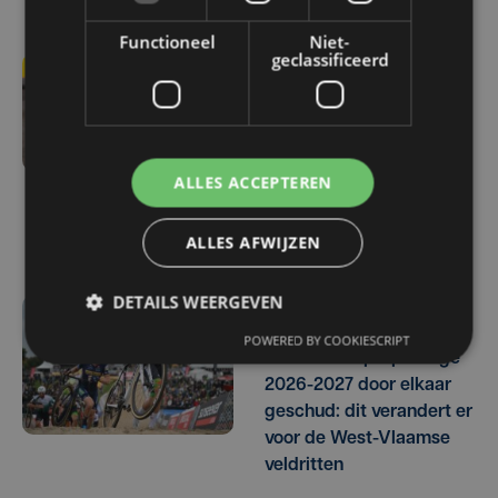
Functioneel
Niet-
geclassificeerd
za 7 februari | 16:39
Vandeputte wint
Superprestige bij de
mannen, Van Alphen
ALLES ACCEPTEREN
gaat bij vrouwen met
eindzege aan de haal
ALLES AFWIJZEN
DETAILS WEERGEVEN
ma 2 februari | 15:02
POWERED BY COOKIESCRIPT
Kalender Superprestige
2026-2027 door elkaar
geschud: dit verandert er
voor de West-Vlaamse
veldritten