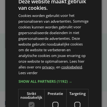
Deze website maakt gebruik
van cookies.
Cookies worden gebruikt voor het
personaliseren van advertenties. Sommige
cookies kunnen worden gebruikt voor
gepersonaliseerde doeleinden in niet
gepersonaliseerde advertenties. Deze
website gebruikt noodzakelijke cookies
Taalfout opgemerkt?
om de website te verbeteren en
Heb je een taal- of schrijffout opgemerkt in dit
analytische cookies om jouw ervaring op
artikel?
onze website te optimaliseren. Lees hier
alles over ons
privacy-
en
cookiebeleid
.
Lees verder
Laat het ons weten
SHOW ALL PARTNERS
(1192) →
Strikt
Prestatie
Targeting
noodzakelijk
Lees ook