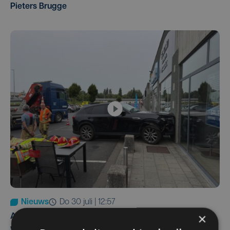
Pieters Brugge
Nieuws
do 30 juli | 12:57
×
Autobestuurster rijdt na foutief manoeuvre tegen
winkelgevel in Ieper