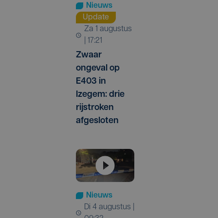
Nieuws
Update
za 1 augustus
| 17:21
Zwaar
ongeval op
E403 in
Izegem: drie
rijstroken
afgesloten
Nieuws
di 4 augustus |