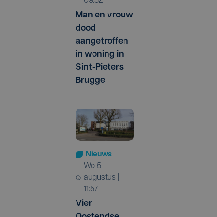
09:32
Man en vrouw
dood
aangetroffen
in woning in
Sint-Pieters
Brugge
Nieuws
wo 5
augustus |
11:57
Vier
Oostendse