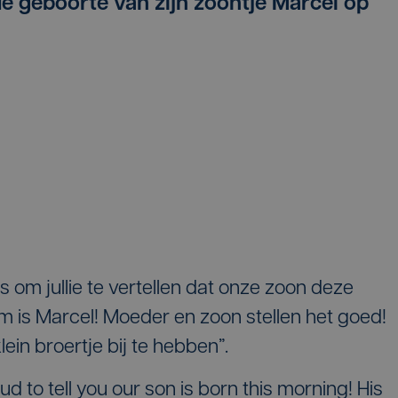
e geboorte van zijn zoontje Marcel op
ts om jullie te vertellen dat onze zoon deze
m is Marcel! Moeder en zoon stellen het goed!
lein broertje bij te hebben”.
 to tell you our son is born this morning! His