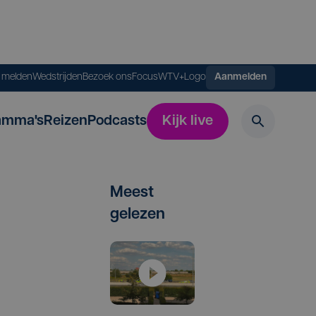
s melden
Wedstrijden
Bezoek ons
FocusWTV+
Logo
Aanmelden
amma's
Reizen
Podcasts
Kijk live
Meest
gelezen