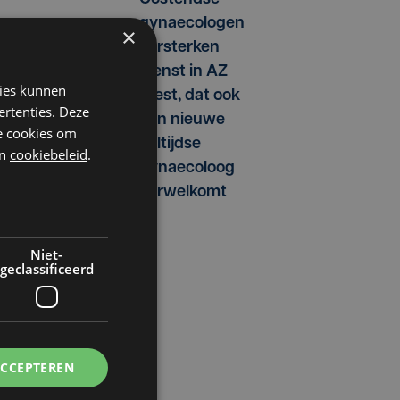
gynaecologen
×
versterken
dienst in AZ
kies kunnen
West, dat ook
ertenties. Deze
een nieuwe
he cookies om
voltijdse
n
cookiebeleid
.
gynaecoloog
verwelkomt
Niet-
geclassificeerd
ACCEPTEREN