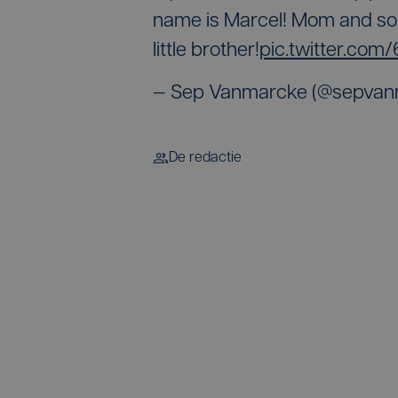
name is Marcel! Mom and son 
little brother!
pic.twitter.co
— Sep Vanmarcke (@sepva
De redactie