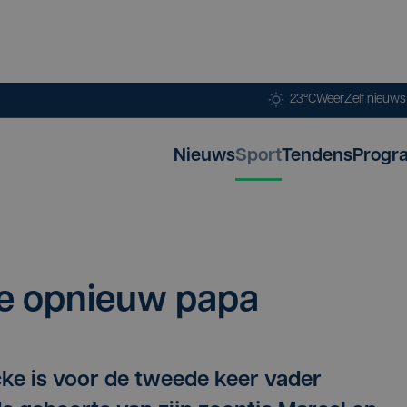
23°C
Weer
Zelf nieuw
Nieuws
Sport
Tendens
Progr
ke opnieuw papa
e is voor de tweede keer vader