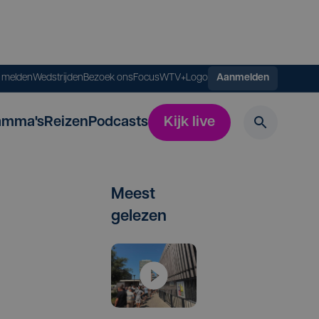
s melden
Wedstrijden
Bezoek ons
FocusWTV+
Logo
Aanmelden
amma's
Reizen
Podcasts
Kijk live
Meest
gelezen