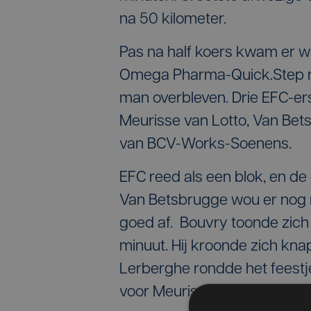
na 50 kilometer.
Pas na half koers kwam er wa
Omega Pharma-Quick.Step re
man overbleven. Drie EFC-ers
Meurisse van Lotto, Van Bet
van BCV-Works-Soenens.
EFC reed als een blok, en de
Van Betsbrugge wou er nog 
goed af. Bouvry toonde zich 
minuut. Hij kroonde zich kn
Lerberghe rondde het feestj
voor Meurisse.