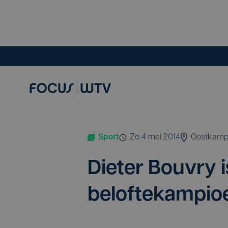
Sport
zo 4 mei 2014
Oostkam
Die­ter Bou­vry
beloftekampio