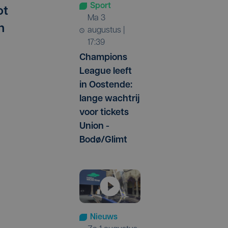
Sport
ot
ma 3
n
augustus |
17:39
Champions
League leeft
in Oostende:
lange wachtrij
voor tickets
Union -
Bodø/Glimt
Nieuws