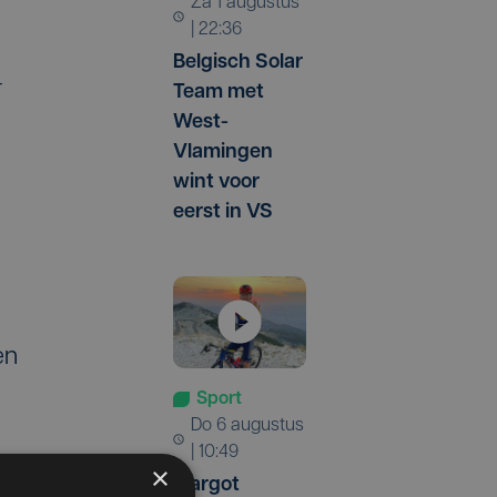
za 1 augustus
| 22:36
Belgisch Solar
-
Team met
West-
Vlamingen
wint voor
eerst in VS
en
Sport
do 6 augustus
| 10:49
×
Margot