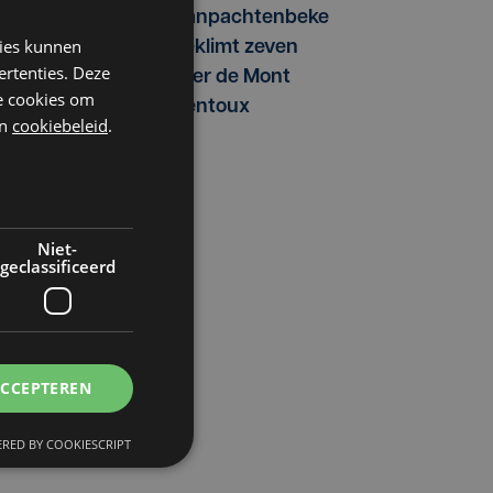
Vanpachtenbeke
kies kunnen
beklimt zeven
ertenties. Deze
keer de Mont
he cookies om
Ventoux
n
cookiebeleid
.
Niet-
geclassificeerd
ACCEPTEREN
RED BY COOKIESCRIPT