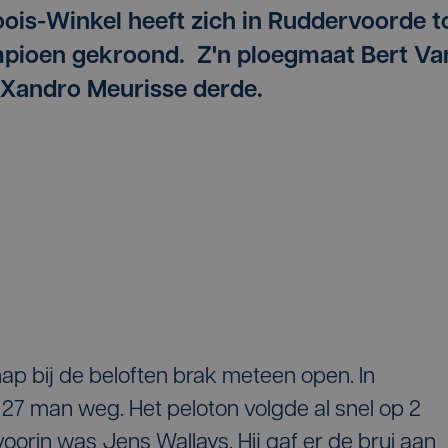
loois-Winkel heeft zich in Ruddervoorde t
pioen gekroond. Z'n ploegmaat Bert Va
Xandro Meurisse derde.
ap bij de beloften brak meteen open. In
n 27 man weg. Het peloton volgde al snel op 2
oorin was Jens Wallays. Hij gaf er de brui aan