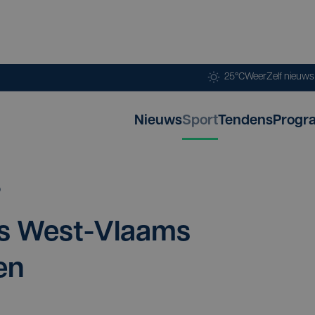
25°C
Weer
Zelf nieuw
Nieuws
Sport
Tendens
Progr
p
 is West-Vlaams
en