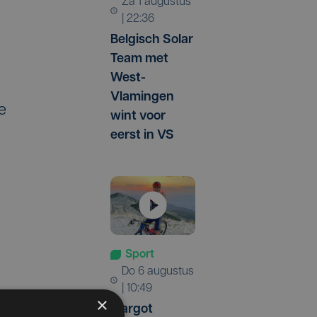
za 1 augustus
| 22:36
Belgisch Solar
Team met
West-
Vlamingen
e
wint voor
eerst in VS
Sport
do 6 augustus
| 10:49
×
Margot