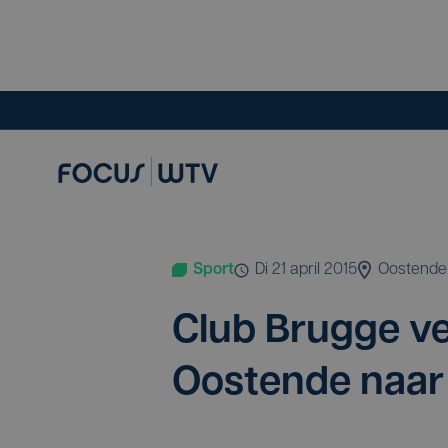
Sport
di 21 april 2015
Oostende
Club Brug­ge ver
Oos­ten­de naa