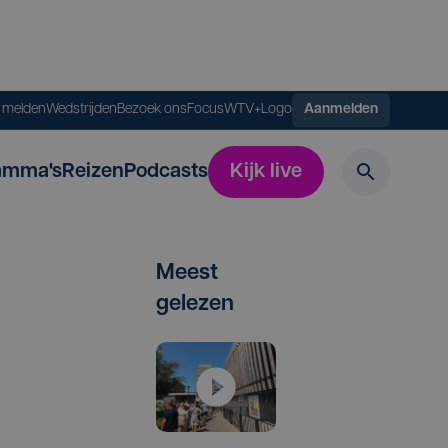
s melden
Wedstrijden
Bezoek ons
FocusWTV+
Logo
Aanmelden
amma's
Reizen
Podcasts
Kijk live
Meest
gelezen