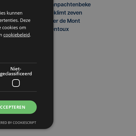
Vanpachtenbeke
kies kunnen
beklimt zeven
ertenties. Deze
keer de Mont
he cookies om
Ventoux
n
cookiebeleid
.
Niet-
geclassificeerd
ACCEPTEREN
RED BY COOKIESCRIPT