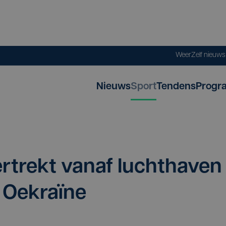
Weer
Zelf nieuw
Nieuws
Sport
Tendens
Progr
­trekt van­af lucht­ha­ven
r Oekraïne