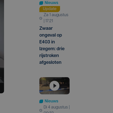
Nieuws
Update
za 1 augustus
| 17:21
Zwaar
ongeval op
E403 in
Izegem: drie
rijstroken
afgesloten
Nieuws
di 4 augustus |