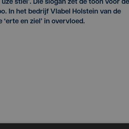
p uze stiel’. Die slogan zet de toon voor d
o. In het bedrijf Vlabel Holstein van de
 ‘erte en ziel’ in overvloed.