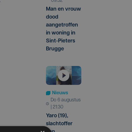
09:32
e
Man en vrouw
dood
aangetroffen
in woning in
Sint-Pieters
Brugge
Nieuws
do 6 augustus
| 21:30
Yaro (19),
slachtoffer
van