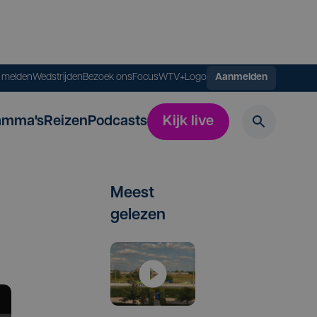
s melden
Wedstrijden
Bezoek ons
FocusWTV+
Logo
Aanmelden
amma's
Reizen
Podcasts
Kijk live
Meest
gelezen