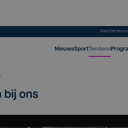
Weer
Zelf nieuw
Nieuws
Sport
Tendens
Progr
2
 bij ons