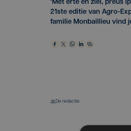
‘Met erte en ziel, preus i
21ste editie van Agro-Exp
familie Monbaillieu vind je
De redactie