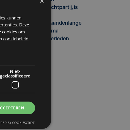
×
vechtpartij, is
na
kies kunnen
maandenlange
ertenties. Deze
coma
he cookies om
n
cookiebeleid
.
overleden
Niet-
geclassificeerd
ACCEPTEREN
RED BY COOKIESCRIPT