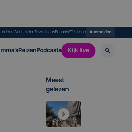
s melden
Wedstrijden
Bezoek ons
FocusWTV+
Logo
Aanmelden
amma's
Reizen
Podcasts
Kijk live
Meest
gelezen