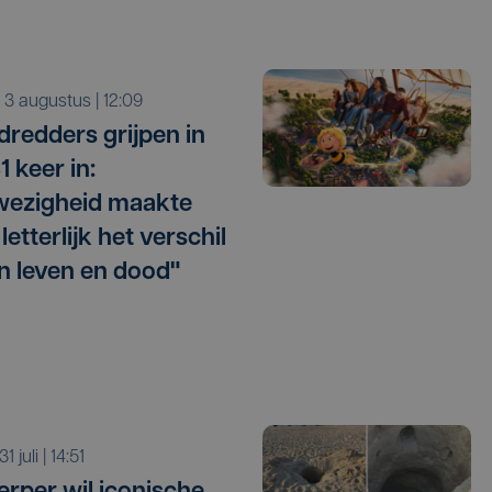
a 3 augustus | 12:09
dredders grijpen in
31 keer in:
wezigheid maakte
etterlijk het verschil
n leven en dood"
 31 juli | 14:51