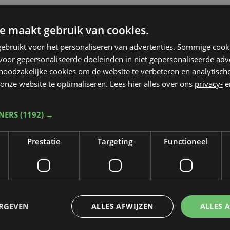
e maakt gebruik van cookies.
ebruikt voor het personaliseren van advertenties. Sommige coo
oor gepersonaliseerde doeleinden in niet gepersonaliseerde adv
 noodzakelijke cookies om de website te verbeteren en analytisc
onze website te optimaliseren. Lees hier alles over ons
privacy-
e
TNERS
(1192) →
Prestatie
Targeting
Functioneel
Taalfout opgemerkt?
Heb je een taal- of schrijffout opgemerkt in dit artikel?
Laat het ons weten
ERGEVEN
ALLES AFWIJZEN
ALLES 