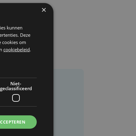
×
kies kunnen
ertenties. Deze
he cookies om
n
cookiebeleid
.
Niet-
geclassificeerd
ACCEPTEREN