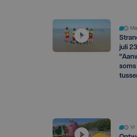
m
Stran
juli 2
"Aan
soms l
tusse
vr