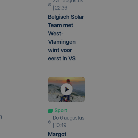
za 1 augustus
| 22:36
Belgisch Solar
Team met
West-
Vlamingen
wint voor
eerst in VS
Sport
n
do 6 augustus
| 10:49
Margot