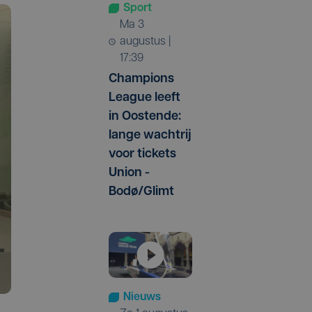
Sport
ma 3
augustus |
17:39
Champions
League leeft
in Oostende:
lange wachtrij
voor tickets
Union -
Bodø/Glimt
Nieuws