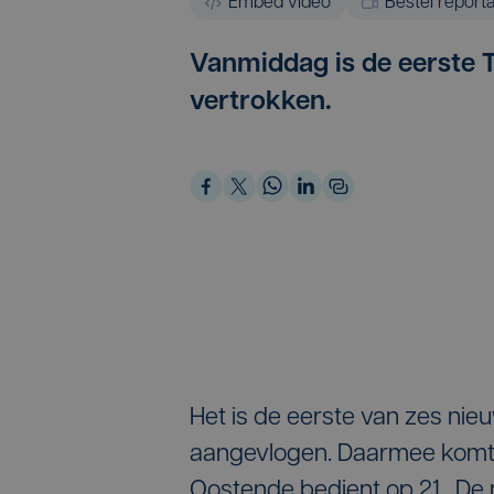
Embed video
Bestel report
Vanmiddag is de eerste T
vertrokken.
Het is de eerste van zes n
aangevlogen. Daarmee komt h
Oostende bedient op 21. De 