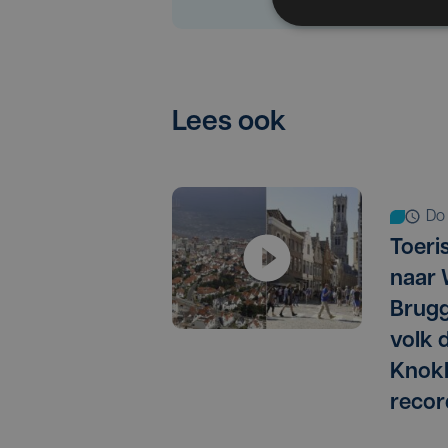
Lees ook
d
Toeri
naar 
Brugg
volk 
Knokk
recor