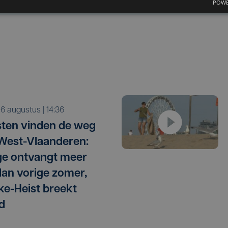
POWE
o 6 augustus | 14:36
sten vinden de weg
West-Vlaanderen:
e ontvangt meer
dan vorige zomer,
e-Heist breekt
d