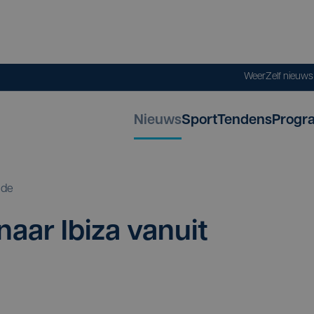
Weer
Zelf nieuw
Nieuws
Sport
Tendens
Progr
nde
aar Ibi­za van­uit