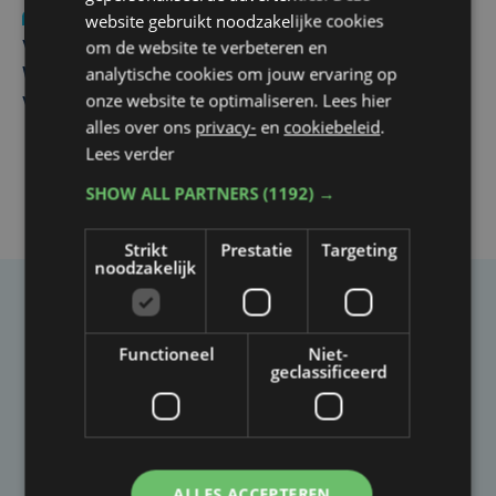
Nieuws
wo 5 augustus | 11:57
website gebruikt noodzakelijke cookies
om de website te verbeteren en
Vier Oostendse gynaecologen versterken dienst in AZ
analytische cookies om jouw ervaring op
West, dat ook een nieuwe voltijdse gynaecoloog
onze website te optimaliseren. Lees hier
verwelkomt
alles over ons
privacy-
en
cookiebeleid
.
Lees verder
SHOW ALL PARTNERS
(1192) →
Strikt
Prestatie
Targeting
noodzakelijk
Taalfout opgemerkt?
Functioneel
Niet-
Heb je een taal- of schrijffout opgemerkt in dit
geclassificeerd
artikel?
Laat het ons weten
ALLES ACCEPTEREN