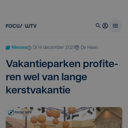
Nieuws
di 14 december 2021
De Haan
Vakan­tie­par­ken pro­fi­te­
ren wel van lan­ge
kerstvakantie