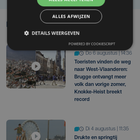
ALLES AFWIJZEN
Lees ook
DETAILS WEERGEVEN
POWERED BY COOKIESCRIPT
do 6 augustus | 14:36
Toeristen vinden de weg
naar West-Vlaanderen:
Brugge ontvangt meer
volk dan vorige zomer,
Knokke-Heist breekt
record
di 4 augustus | 11:35
Drukte en springtij