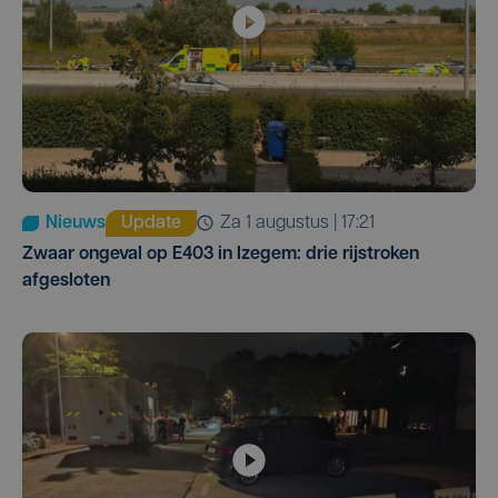
Nieuws
Update
za 1 augustus | 17:21
Zwaar ongeval op E403 in Izegem: drie rijstroken
afgesloten