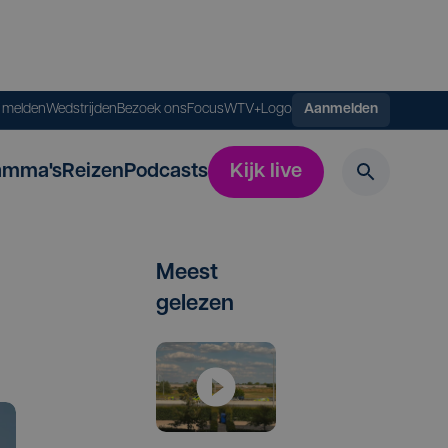
s melden
Wedstrijden
Bezoek ons
FocusWTV+
Logo
Aanmelden
amma's
Reizen
Podcasts
Kijk live
Meest
gelezen