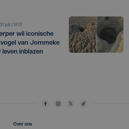
 31 juli | 14:51
rper wil iconische
lvogel van Jommeke
 leven inblazen
Over ons