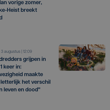
dan vorige zomer,
e-Heist breekt
d
a 3 augustus | 12:09
dredders grijpen in
31 keer in:
wezigheid maakte
etterlijk het verschil
n leven en dood"