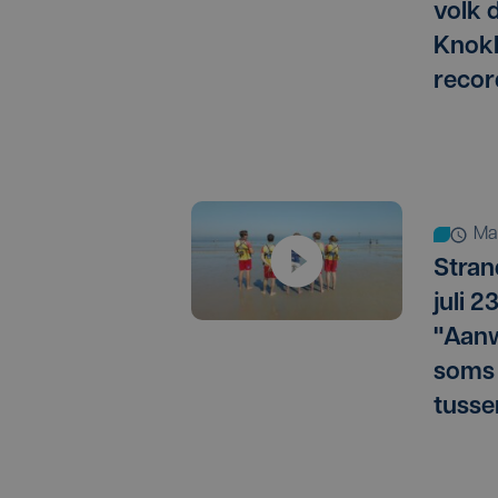
volk 
Knokk
recor
m
Stran
juli 2
"Aan
soms l
tusse