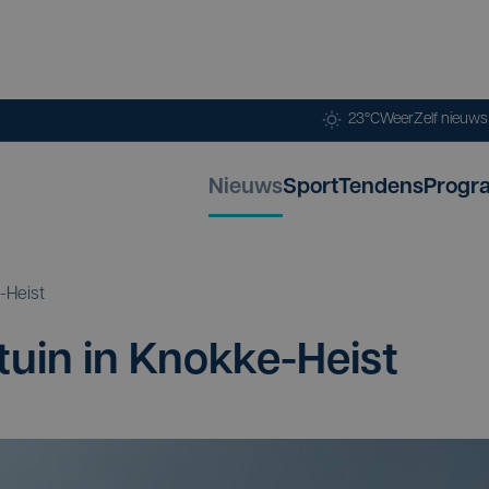
23°C
Weer
Zelf nieuw
Nieuws
Sport
Tendens
Progr
-Heist
­tuin in Knokke-Heist