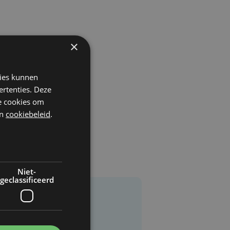
×
kies kunnen
ertenties. Deze
he cookies om
n
cookiebeleid
.
Niet-
geclassificeerd