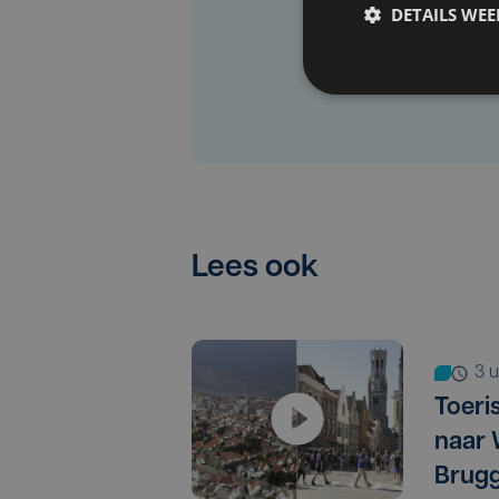
DETAILS WE
Lees ook
3
Toeri
naar 
Brugg