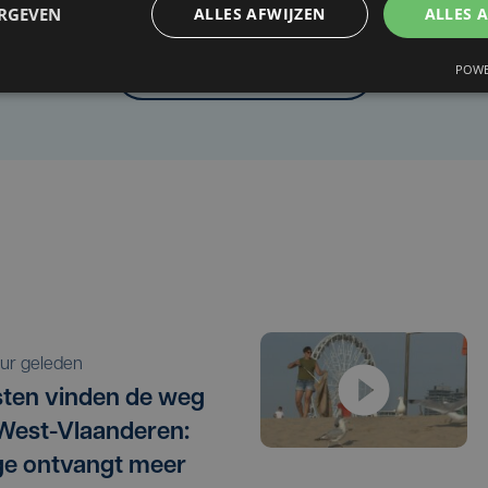
Heb je een taal- of schrijffout opgemerkt in dit artikel?
ERGEVEN
ALLES AFWIJZEN
ALLES 
POWE
Laat het ons weten
 uur geleden
sten vinden de weg
West-Vlaanderen:
e ontvangt meer