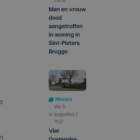
09:32
Man en vrouw
dood
aangetroffen
in woning in
Sint-Pieters
Brugge
Nieuws
e
wo 5
augustus |
11:57
Vier
an
Oostendse