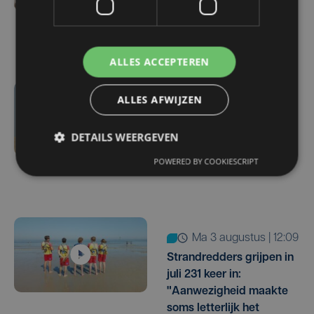
volk dan vorige zomer,
Knokke-Heist breekt
record
ALLES ACCEPTEREN
ALLES AFWIJZEN
di 4 augustus | 11:35
Drukte en springtij
DETAILS WEERGEVEN
zorgen voor pak meer
zwerfvuil op strand van
POWERED BY COOKIESCRIPT
Oostende
ma 3 augustus | 12:09
Strandredders grijpen in
juli 231 keer in:
"Aanwezigheid maakte
soms letterlijk het