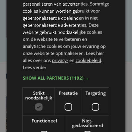
personaliseren van advertenties. Sommige
Taalfout opgemerkt?
cookies kunnen worden gebruikt voor
Heb je een taal- of schrijffout opgemerkt in dit
gepersonaliseerde doeleinden in niet
artikel?
gepersonaliseerde advertenties. Deze
website gebruikt noodzakelijke cookies
om de website te verbeteren en
Laat het ons weten
analytische cookies om jouw ervaring op
onze website te optimaliseren. Lees hier
alles over ons
privacy-
en
cookiebeleid
.
Lees verder
Lees ook
SHOW ALL PARTNERS
(1192) →
Strikt
Prestatie
Targeting
noodzakelijk
do 6 augustus | 14:36
Toeristen vinden de weg
naar West-Vlaanderen:
Functioneel
Niet-
geclassificeerd
Brugge ontvangt meer