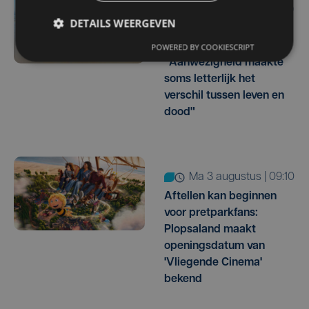
ma 3 augustus | 12:09
DETAILS WEERGEVEN
Strandredders grijpen in
juli 231 keer in:
POWERED BY COOKIESCRIPT
"Aanwezigheid maakte
soms letterlijk het
verschil tussen leven en
dood"
ma 3 augustus | 09:10
Aftellen kan beginnen
voor pretparkfans:
Plopsaland maakt
openingsdatum van
'Vliegende Cinema'
bekend