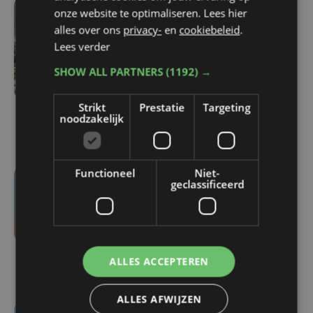
onze website te optimaliseren. Lees hier
do 6 augustus | 14:36
alles over ons
privacy-
en
cookiebeleid
.
Toeristen vinden de weg
Lees verder
naar West-Vlaanderen:
SHOW ALL PARTNERS
(1192) →
Brugge ontvangt meer
volk dan vorige zomer,
Strikt
Prestatie
Targeting
Knokke-Heist breekt
noodzakelijk
record
Functioneel
Niet-
geclassificeerd
di 4 augustus | 11:35
Drukte en springtij
zorgen voor pak meer
zwerfvuil op strand van
Oostende
ALLES ACCEPTEREN
ALLES AFWIJZEN