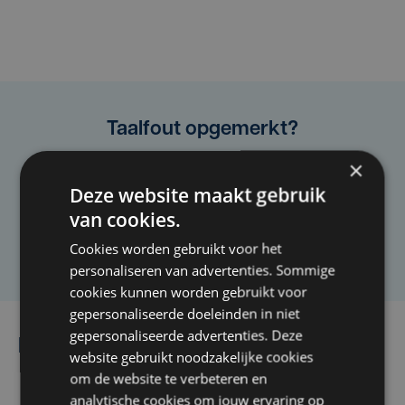
Taalfout opgemerkt?
Heb je een taal- of schrijffout opgemerkt in dit
×
artikel?
Deze website maakt gebruik
van cookies.
Laat het ons weten
Cookies worden gebruikt voor het
personaliseren van advertenties. Sommige
cookies kunnen worden gebruikt voor
gepersonaliseerde doeleinden in niet
gepersonaliseerde advertenties. Deze
Lees ook
website gebruikt noodzakelijke cookies
om de website te verbeteren en
analytische cookies om jouw ervaring op