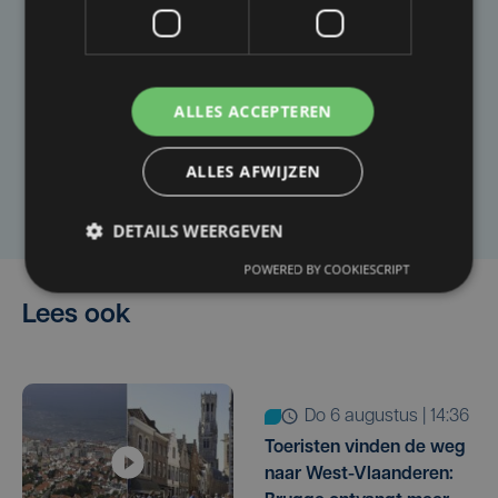
Taalfout opgemerkt?
Heb je een taal- of schrijffout opgemerkt in dit
ALLES ACCEPTEREN
artikel?
ALLES AFWIJZEN
Laat het ons weten
DETAILS WEERGEVEN
POWERED BY COOKIESCRIPT
Lees ook
do 6 augustus | 14:36
Toeristen vinden de weg
naar West-Vlaanderen: