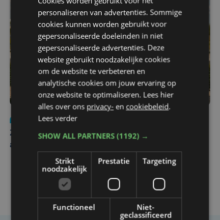
Cookies worden gebruikt voor het
personaliseren van advertenties. Sommige
cookies kunnen worden gebruikt voor
gepersonaliseerde doeleinden in niet
gepersonaliseerde advertenties. Deze
website gebruikt noodzakelijke cookies
om de website te verbeteren en
analytische cookies om jouw ervaring op
onze website te optimaliseren. Lees hier
alles over ons
privacy-
en
cookiebeleid
.
Lees verder
Nieuws
Update
za 1 augustus | 17:21
Zwaar ongeval op E403 in Izegem: drie rijstroken
SHOW ALL PARTNERS
(1192) →
afgesloten
Strikt
Prestatie
Targeting
noodzakelijk
Functioneel
Niet-
geclassificeerd