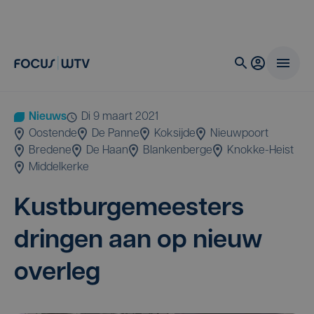
Nieuws
di 9 maart 2021
Oostende
De Panne
Koksijde
Nieuwpoort
Bredene
De Haan
Blankenberge
Knokke-Heist
Middelkerke
Kust­bur­ge­mees­ters
drin­gen aan op nieuw
overleg