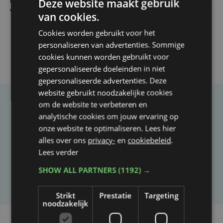
Deze website maakt gebruik
Karel Sabbe hervat recordpoging na ziekenhuisbezoek:
"Blij dat we niet hebben moeten stoppen"
van cookies.
Cookies worden gebruikt voor het
personaliseren van advertenties. Sommige
cookies kunnen worden gebruikt voor
gepersonaliseerde doeleinden in niet
gepersonaliseerde advertenties. Deze
website gebruikt noodzakelijke cookies
om de website te verbeteren en
Taalfout opgemerkt?
analytische cookies om jouw ervaring op
Heb je een taal- of schrijffout opgemerkt in dit
onze website te optimaliseren. Lees hier
alles over ons
privacy-
en
cookiebeleid
.
artikel?
Lees verder
SHOW ALL PARTNERS
(1192) →
Laat het ons weten
Strikt
Prestatie
Targeting
noodzakelijk