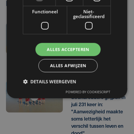
Lees ook
Functioneel
Niet-
geclassificeerd
di 4 augustus | 11:35
Drukte en springtij
zorgen voor pak meer
ALLES ACCEPTEREN
zwerfvuil op strand van
Oostende
ALLES AFWIJZEN
DETAILS WEERGEVEN
ma 3 augustus | 12:09
POWERED BY COOKIESCRIPT
Strandredders grijpen in
juli 231 keer in:
"Aanwezigheid maakte
soms letterlijk het
verschil tussen leven en
dood"