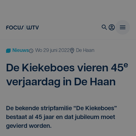
Nieuws
wo 29 juni 2022
De Haan
e
De Kie­ke­boes vie­ren
45
ver­jaar­dag in De Haan
De bekende stripfamilie “De Kiekeboes”
bestaat al 45 jaar en dat jubileum moet
gevierd worden.