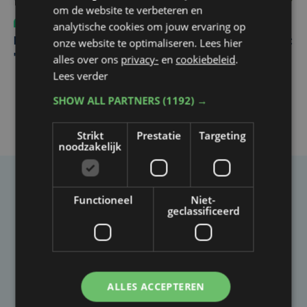
om de website te verbeteren en
Sport
do 30 juli | 17:04
analytische cookies om jouw ervaring op
onze website te optimaliseren. Lees hier
Karel Sabbe hervat recordpoging na ziekenhuisbezoek:
alles over ons
privacy-
en
cookiebeleid
.
"Blij dat we niet hebben moeten stoppen"
Lees verder
SHOW ALL PARTNERS
(1192) →
Strikt
Prestatie
Targeting
noodzakelijk
Taalfout opgemerkt?
Functioneel
Niet-
geclassificeerd
Heb je een taal- of schrijffout opgemerkt in dit
artikel?
Laat het ons weten
ALLES ACCEPTEREN