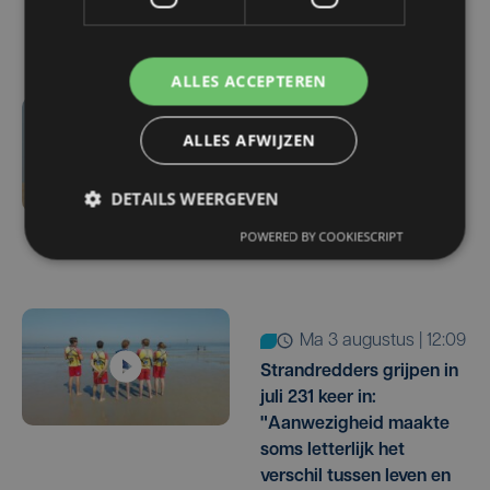
record
ALLES ACCEPTEREN
di 4 augustus | 11:35
ALLES AFWIJZEN
Drukte en springtij
zorgen voor pak meer
DETAILS WEERGEVEN
zwerfvuil op strand van
POWERED BY COOKIESCRIPT
Oostende
ma 3 augustus | 12:09
Strandredders grijpen in
juli 231 keer in:
"Aanwezigheid maakte
soms letterlijk het
verschil tussen leven en