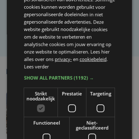
cookies kunnen worden gebruikt voor
Heb je een taal- of schrijffout opgemerkt in dit
gepersonaliseerde doeleinden in niet
artikel?
gepersonaliseerde advertenties. Deze
website gebruikt noodzakelijke cookies
Laat het ons weten
om de website te verbeteren en
analytische cookies om jouw ervaring op
onze website te optimaliseren. Lees hier
alles over ons
privacy-
en
cookiebeleid
.
Lees verder
Lees ook
SHOW ALL PARTNERS
(1192) →
Strikt
Prestatie
Targeting
noodzakelijk
do 6 augustus | 14:36
Toeristen vinden de weg
naar West-Vlaanderen:
Functioneel
Niet-
Brugge ontvangt meer
geclassificeerd
volk dan vorige zomer,
Knokke-Heist breekt