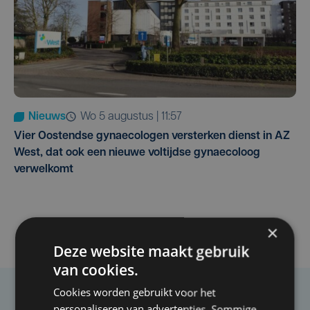
Nieuws
wo 5 augustus | 11:57
Vier Oostendse gynaecologen versterken dienst in AZ
West, dat ook een nieuwe voltijdse gynaecoloog
verwelkomt
×
Deze website maakt gebruik
van cookies.
Cookies worden gebruikt voor het
Taalfout opgemerkt?
personaliseren van advertenties. Sommige