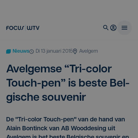
Nieuws
di 13 januari 2015
Avelgem
Avel­gem­se
“
Tri-color
Touch-pen” is bes­te Bel­
gi­sche souvenir
De "Tri-color Touch-pen" van de hand van
Alain Bontinck van AB Wooddesing uit
Avelgem is het beste Belgische souvenir en