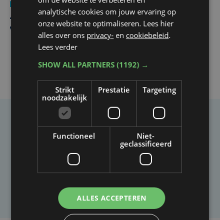
Nieuws
do 30 juli | 12:57
analytische cookies om jouw ervaring op
Autobestuurster rijdt na foutief manoeuvre tegen
onze website te optimaliseren. Lees hier
winkelgevel in Ieper
alles over ons
privacy-
en
cookiebeleid
.
Lees verder
SHOW ALL PARTNERS
(1192) →
Strikt
Prestatie
Targeting
noodzakelijk
Taalfout opgemerkt?
Functioneel
Niet-
Heb je een taal- of schrijffout opgemerkt in dit
geclassificeerd
artikel?
Laat het ons weten
ALLES ACCEPTEREN