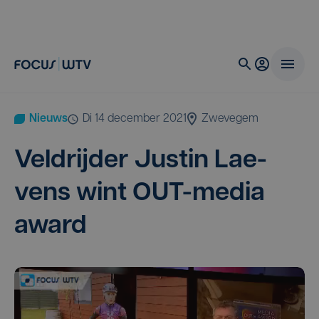
Nieuws
di 14 december 2021
Zwevegem
Veld­rij­der Jus­tin Lae­
vens wint OUT-media
award