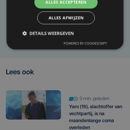
ALLES ACCEPTEREN
Taalfout opgemerkt?
Heb je een taal- of schrijffout opgemerkt in dit
ALLES AFWIJZEN
artikel?
DETAILS WEERGEVEN
Laat het ons weten
POWERED BY COOKIESCRIPT
Lees ook
9 min. geleden
Yaro (19), slachtoffer van
vechtpartij, is na
maandenlange coma
overleden