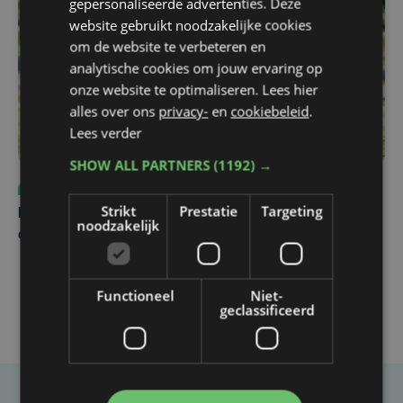
gepersonaliseerde advertenties. Deze
website gebruikt noodzakelijke cookies
om de website te verbeteren en
analytische cookies om jouw ervaring op
onze website te optimaliseren. Lees hier
alles over ons
privacy-
en
cookiebeleid
.
Lees verder
SHOW ALL PARTNERS
(1192) →
Sport
vr 31 juli | 12:46
Strikt
Prestatie
Targeting
Net voor kraker tegen Essevee: match van KV Kortrijk
noodzakelijk
op Anderlecht uitgesteld door Europees voetbal
Functioneel
Niet-
geclassificeerd