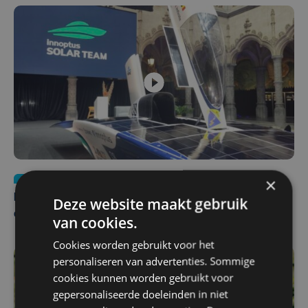
Nieuws
za 1 augustus | 22:36
×
Belgisch Solar Team met West-Vlamingen wint voor
Deze website maakt gebruik
eerst in VS
van cookies.
Cookies worden gebruikt voor het
personaliseren van advertenties. Sommige
cookies kunnen worden gebruikt voor
gepersonaliseerde doeleinden in niet